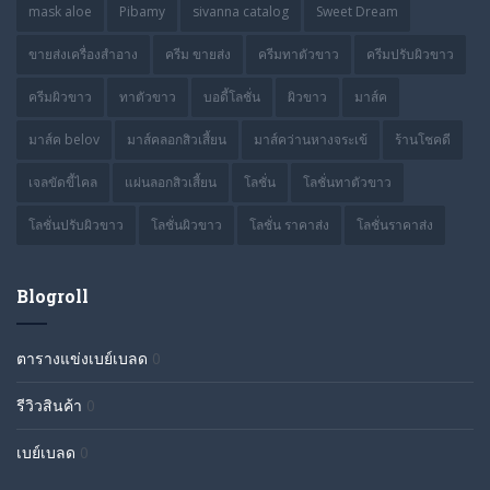
mask aloe
Pibamy
sivanna catalog
Sweet Dream
ขายส่งเครื่องสำอาง
ครีม ขายส่ง
ครีมทาตัวขาว
ครีมปรับผิวขาว
ครีมผิวขาว
ทาตัวขาว
บอดี้โลชั่น
ผิวขาว
มาส์ค
มาส์ค belov
มาส์คลอกสิวเสี้ยน
มาส์คว่านหางจระเข้
ร้านโชคดี
เจลขัดขี้ไคล
แผ่นลอกสิวเสี้ยน
โลชั่น
โลชั่นทาตัวขาว
โลชั่นปรับผิวขาว
โลชั่นผิวขาว
โลชั่น ราคาส่ง
โลชั่นราคาส่ง
Blogroll
ตารางแข่งเบย์เบลด
0
รีวิวสินค้า
0
เบย์เบลด
0