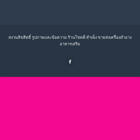
สงวนลิขสิทธิ์ รูปภาพและข้อความ ร้านโชคดี สำเพ็ง ขายส่งเครื่องสำอาง
อาหารเสริม