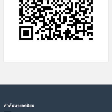
คำค้นหายอดนิยม