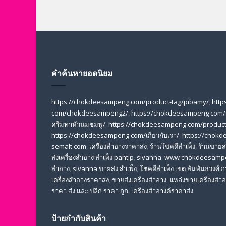
คำค้นหายอดนิยม
https://chokdeesampeng com/product-tag/pibamy/
,
http
com/chokdeesampeng2/
,
https://chokdeesampeng com/
ครีมทาหัวนมชมพู/
,
https://chokdeesampeng com/product-
https://chokdeesampeng com/เกี่ยวกับเรา/
,
https://chokd
semalt com
,
เครื่องสำอางราคาส่ง
,
ร้านโชคดีสำเพ็ง
,
ร้านขายส่ง
ส่งเครื่องสําอาง สําเพ็ง pantip
,
sivanna
,
www chokdeesamp
สำอาง
,
sivanna ขายส่ง สําเพ็ง
,
โชคดีสำเพ็ง เขต สัมพันธวงศ์
เครื่องสําอางราคาส่ง
,
ขายส่งเครื่องสําอาง
,
แหล่งขายเครื่องสําอ
ราคา ส่ง และ ปลีก ราคา ถูก
,
เครื่องสำอางค์ราคาส่ง
ป้ายกำกับสินค้า