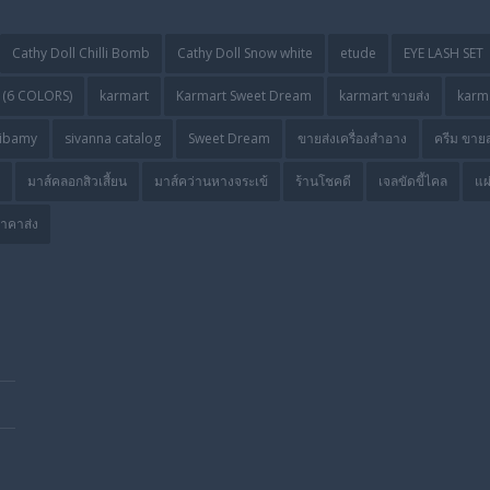
Cathy Doll Chilli Bomb
Cathy Doll Snow white
etude
EYE LASH SET
(6 COLORS)
karmart
Karmart Sweet Dream
karmart ขายส่ง
karma
ibamy
sivanna catalog
Sweet Dream
ขายส่งเครื่องสำอาง
ครีม ขายส
มาส์คลอกสิวเสี้ยน
มาส์คว่านหางจระเข้
ร้านโชคดี
เจลขัดขี้ไคล
แผ
ราคาส่ง