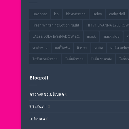
Baviphat
bb
bbทาตัวขาว
Belov
cathy doll
Fresh Whitening Lotion Night
HF171 SIVANNA EYEBROW 
LA238 LOLA EYESHADOW 8C.
mask
mask aloe
P
ทาตัวขาว
บอดี้โลชั่น
ผิวขาว
มาส์ค
มาส์ค belov
โลชั่นปรับผิวขาว
โลชั่นผิวขาว
โลชั่น ราคาส่ง
โลชั่น
Blogroll
ตารางแข่งเบย์เบลด
0
รีวิวสินค้า
0
เบย์เบลด
0