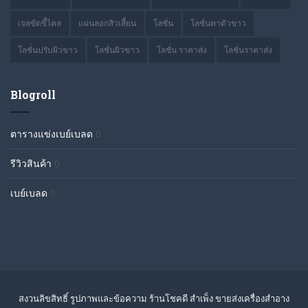
เจลขัดขี้ไคล
แผ่นลอกสิวเสี้ยน
โลชั่น
โลชั่นทาตัวขาว
โลชั่นปรับผิวขาว
โลชั่นผิวขาว
โลชั่น ราคาส่ง
โลชั่นราคาส่ง
Blogroll
ตารางแข่งเบย์เบลด
0
รีวิวสินค้า
0
เบย์เบลด
0
สงวนลิขสิทธิ์ รูปภาพและข้อความ ร้านโชคดี สำเพ็ง ขายส่งเครื่องสำอาง