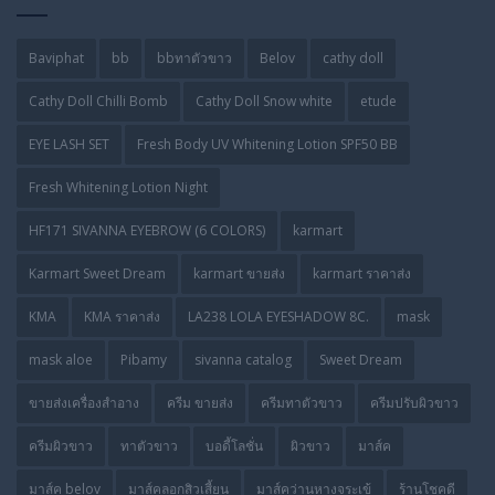
Baviphat
bb
bbทาตัวขาว
Belov
cathy doll
Cathy Doll Chilli Bomb
Cathy Doll Snow white
etude
EYE LASH SET
Fresh Body UV Whitening Lotion SPF50 BB
Fresh Whitening Lotion Night
HF171 SIVANNA EYEBROW (6 COLORS)
karmart
Karmart Sweet Dream
karmart ขายส่ง
karmart ราคาส่ง
KMA
KMA ราคาส่ง
LA238 LOLA EYESHADOW 8C.
mask
mask aloe
Pibamy
sivanna catalog
Sweet Dream
ขายส่งเครื่องสำอาง
ครีม ขายส่ง
ครีมทาตัวขาว
ครีมปรับผิวขาว
ครีมผิวขาว
ทาตัวขาว
บอดี้โลชั่น
ผิวขาว
มาส์ค
มาส์ค belov
มาส์คลอกสิวเสี้ยน
มาส์คว่านหางจระเข้
ร้านโชคดี