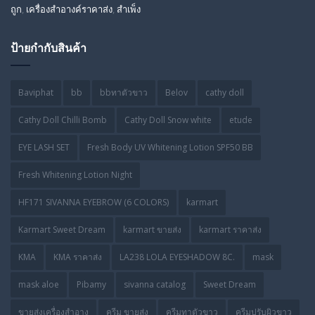
ถูก
,
เครื่องสำอางค์ราคาส่ง
,
สำเพ็ง
ป้ายกำกับสินค้า
Baviphat
bb
bbทาตัวขาว
Belov
cathy doll
Cathy Doll Chilli Bomb
Cathy Doll Snow white
etude
EYE LASH SET
Fresh Body UV Whitening Lotion SPF50 BB
Fresh Whitening Lotion Night
HF171 SIVANNA EYEBROW (6 COLORS)
karmart
Karmart Sweet Dream
karmart ขายส่ง
karmart ราคาส่ง
KMA
KMA ราคาส่ง
LA238 LOLA EYESHADOW 8C.
mask
mask aloe
Pibamy
sivanna catalog
Sweet Dream
ขายส่งเครื่องสำอาง
ครีม ขายส่ง
ครีมทาตัวขาว
ครีมปรับผิวขาว