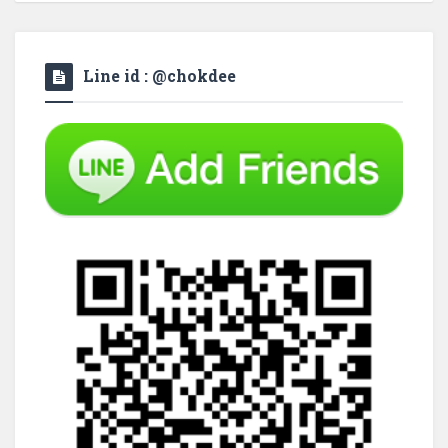
Line id : @chokdee