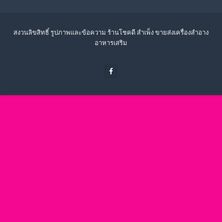
สงวนลิขสิทธิ์ รูปภาพและข้อความ ร้านโชคดี สำเพ็ง ขายส่งเครื่องสำอาง
อาหารเสริม