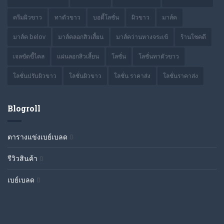
ครีมผิวขาว
ทาตัวขาว
บอดี้โลชั่น
ผิวขาว
มาส์ค
มาส์ค belov
มาส์คลอกสิวเสี้ยน
มาส์คว่านหางจระเข้
ร้านโชคดี
เจลขัดขี้ไคล
แผ่นลอกสิวเสี้ยน
โลชั่น
โลชั่นทาตัวขาว
โลชั่นปรับผิวขาว
โลชั่นผิวขาว
โลชั่น ราคาส่ง
โลชั่นราคาส่ง
Blogroll
ตารางแข่งเบย์เบลด
0
รีวิวสินค้า
0
เบย์เบลด
0