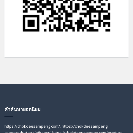
คำค้นหายอดนิยม
https://chokdeesampeng com/
,
https://chokdeesampeng
com/product-tag/pibamy/
,
https://chokdeesampeng com/product-