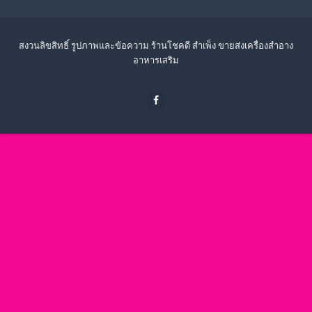
สงวนลิขสิทธิ์ รูปภาพและข้อความ ร้านโชคดี สำเพ็ง ขายส่งเครื่องสำอาง
อาหารเสริม