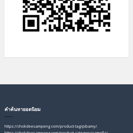
คำค้นหายอดนิยม
https://chokdeesampeng com/product-tag/pibamy/
,
https://chokdeesampeng com/product-category/camella/
,