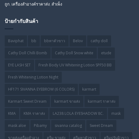
ถูก
,
เครื่องสำอางค์ราคาส่ง
,
สำเพ็ง
ป้ายกำกับสินค้า
Baviphat
bb
bbทาตัวขาว
Belov
cathy doll
Cathy Doll Chilli Bomb
Cathy Doll Snow white
etude
EYE LASH SET
Fresh Body UV Whitening Lotion SPF50 BB
Fresh Whitening Lotion Night
HF171 SIVANNA EYEBROW (6 COLORS)
karmart
Karmart Sweet Dream
karmart ขายส่ง
karmart ราคาส่ง
KMA
KMA ราคาส่ง
LA238 LOLA EYESHADOW 8C.
mask
mask aloe
Pibamy
sivanna catalog
Sweet Dream
ขายส่งเครื่องสำอาง
ครีม ขายส่ง
ครีมทาตัวขาว
ครีมปรับผิวขาว