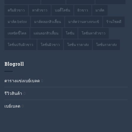
ครีมผิวขาว
ทาตัวขาว
บอดี้โลชั่น
ผิวขาว
มาส์ค
มาส์ค belov
มาส์คลอกสิวเสี้ยน
มาส์คว่านหางจระเข้
ร้านโชคดี
เจลขัดขี้ไคล
แผ่นลอกสิวเสี้ยน
โลชั่น
โลชั่นทาตัวขาว
โลชั่นปรับผิวขาว
โลชั่นผิวขาว
โลชั่น ราคาส่ง
โลชั่นราคาส่ง
Blogroll
ตารางแข่งเบย์เบลด
0
รีวิวสินค้า
0
เบย์เบลด
0