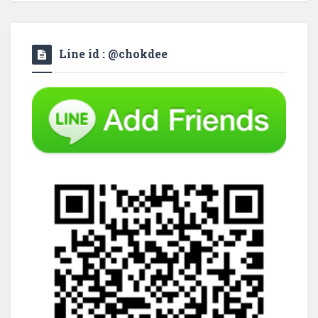
Line id : @chokdee