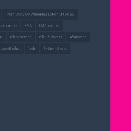
Fresh Body UV Whitening Lotion SPF50 BB
rt ราคาส่ง
KMA
KMA ราคาส่ง
่ง
ครีมทาตัวขาว
ครีมปรับผิวขาว
ครีมผิวขาว
่นลอกสิวเสี้ยน
โลชั่น
โลชั่นทาตัวขาว