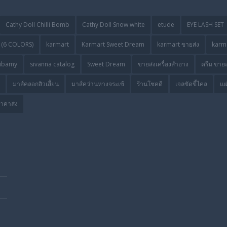
Cathy Doll Chilli Bomb
Cathy Doll Snow white
etude
EYE LASH SET
(6 COLORS)
karmart
Karmart Sweet Dream
karmart ขายส่ง
karma
ibamy
sivanna catalog
Sweet Dream
ขายส่งเครื่องสำอาง
ครีม ขายส
มาส์คลอกสิวเสี้ยน
มาส์คว่านหางจระเข้
ร้านโชคดี
เจลขัดขี้ไคล
แผ
ราคาส่ง