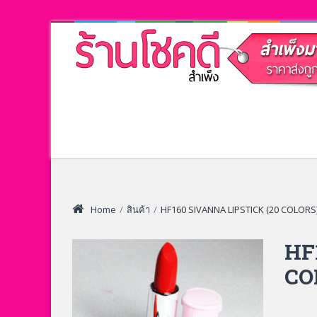
Home
/
สินค้า
/
HF160 SIVANNA LIPSTICK (20 COLORS
HF
CO