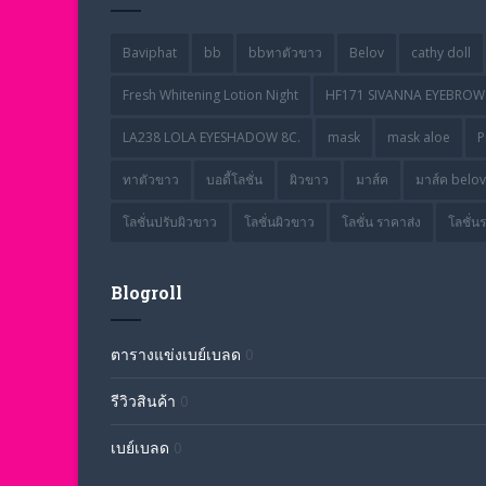
Baviphat
bb
bbทาตัวขาว
Belov
cathy doll
Fresh Whitening Lotion Night
HF171 SIVANNA EYEBROW 
LA238 LOLA EYESHADOW 8C.
mask
mask aloe
P
ทาตัวขาว
บอดี้โลชั่น
ผิวขาว
มาส์ค
มาส์ค belov
โลชั่นปรับผิวขาว
โลชั่นผิวขาว
โลชั่น ราคาส่ง
โลชั่น
Blogroll
ตารางแข่งเบย์เบลด
0
รีวิวสินค้า
0
เบย์เบลด
0