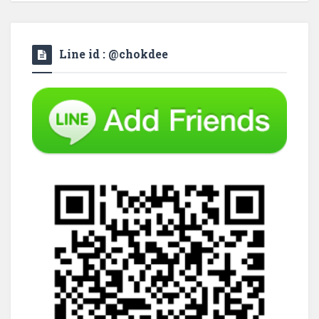
Line id : @chokdee