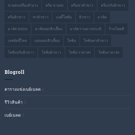
ขายส่งเครื่องสำอาง
ครีม ขายส่ง
ครีมทาตัวขาว
ครีมปรับผิวขาว
ครีมผิวขาว
ทาตัวขาว
บอดี้โลชั่น
ผิวขาว
มาส์ค
มาส์ค belov
มาส์คลอกสิวเสี้ยน
มาส์คว่านหางจระเข้
ร้านโชคดี
เจลขัดขี้ไคล
แผ่นลอกสิวเสี้ยน
โลชั่น
โลชั่นทาตัวขาว
โลชั่นปรับผิวขาว
โลชั่นผิวขาว
โลชั่น ราคาส่ง
โลชั่นราคาส่ง
Blogroll
ตารางแข่งเบย์เบลด
0
รีวิวสินค้า
0
เบย์เบลด
0