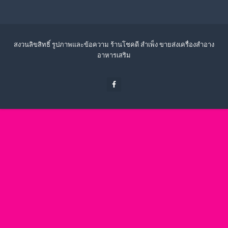
สงวนลิขสิทธิ์ รูปภาพและข้อความ ร้านโชคดี สำเพ็ง ขายส่งเครื่องสำอาง
อาหารเสริม