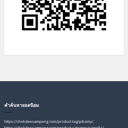
คำค้นหายอดนิยม
https://chokdeesampeng com/product-tag/pibamy/
,
https://chokdeesampeng com/product-category/camella/
,