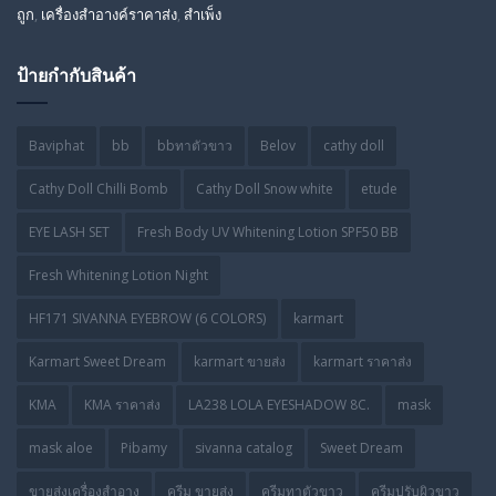
ถูก
,
เครื่องสำอางค์ราคาส่ง
,
สำเพ็ง
ป้ายกำกับสินค้า
Baviphat
bb
bbทาตัวขาว
Belov
cathy doll
Cathy Doll Chilli Bomb
Cathy Doll Snow white
etude
EYE LASH SET
Fresh Body UV Whitening Lotion SPF50 BB
Fresh Whitening Lotion Night
HF171 SIVANNA EYEBROW (6 COLORS)
karmart
Karmart Sweet Dream
karmart ขายส่ง
karmart ราคาส่ง
KMA
KMA ราคาส่ง
LA238 LOLA EYESHADOW 8C.
mask
mask aloe
Pibamy
sivanna catalog
Sweet Dream
ขายส่งเครื่องสำอาง
ครีม ขายส่ง
ครีมทาตัวขาว
ครีมปรับผิวขาว