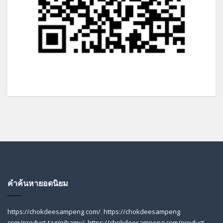
คำค้นหายอดนิยม
https://chokdeesampeng com/
,
https://chokdeesampeng
com/product-tag/pibamy/
,
https://chokdeesampeng com/product-