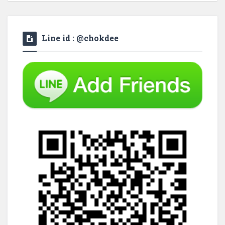
Line id : @chokdee