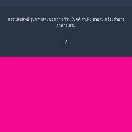
สงวนลิขสิทธิ์ รูปภาพและข้อความ ร้านโชคดี สำเพ็ง ขายส่งเครื่องสำอาง
อาหารเสริม