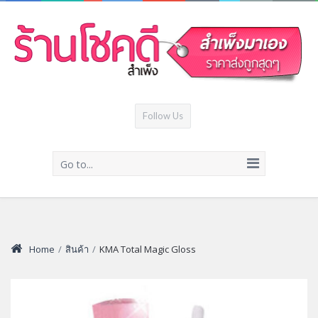
Follow Us
Go to...
Home
/
สินค้า
/
KMA Total Magic Gloss