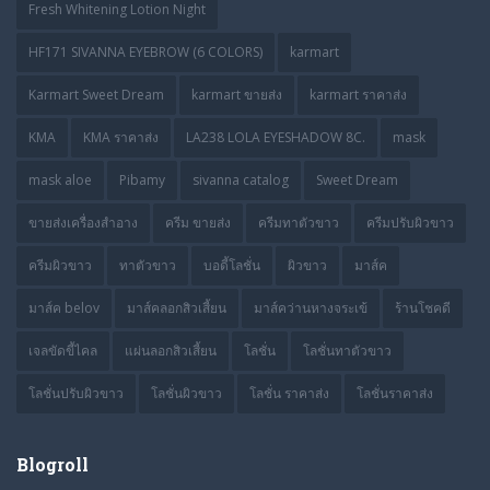
Fresh Whitening Lotion Night
HF171 SIVANNA EYEBROW (6 COLORS)
karmart
Karmart Sweet Dream
karmart ขายส่ง
karmart ราคาส่ง
KMA
KMA ราคาส่ง
LA238 LOLA EYESHADOW 8C.
mask
mask aloe
Pibamy
sivanna catalog
Sweet Dream
ขายส่งเครื่องสำอาง
ครีม ขายส่ง
ครีมทาตัวขาว
ครีมปรับผิวขาว
ครีมผิวขาว
ทาตัวขาว
บอดี้โลชั่น
ผิวขาว
มาส์ค
มาส์ค belov
มาส์คลอกสิวเสี้ยน
มาส์คว่านหางจระเข้
ร้านโชคดี
เจลขัดขี้ไคล
แผ่นลอกสิวเสี้ยน
โลชั่น
โลชั่นทาตัวขาว
โลชั่นปรับผิวขาว
โลชั่นผิวขาว
โลชั่น ราคาส่ง
โลชั่นราคาส่ง
Blogroll