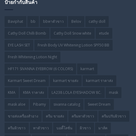
ป้ายกำกับสินค้า
Baviphat
bb
bbทาตัวขาว
Belov
cathy doll
Cathy Doll Chilli Bomb
Cathy Doll Snow white
etude
EYE LASH SET
Fresh Body UV Whitening Lotion SPF50 BB
Fresh Whitening Lotion Night
HF171 SIVANNA EYEBROW (6 COLORS)
karmart
Karmart Sweet Dream
karmart ขายส่ง
karmart ราคาส่ง
KMA
KMA ราคาส่ง
LA238 LOLA EYESHADOW 8C.
mask
mask aloe
Pibamy
sivanna catalog
Sweet Dream
ขายส่งเครื่องสำอาง
ครีม ขายส่ง
ครีมทาตัวขาว
ครีมปรับผิวขาว
ครีมผิวขาว
ทาตัวขาว
บอดี้โลชั่น
ผิวขาว
มาส์ค