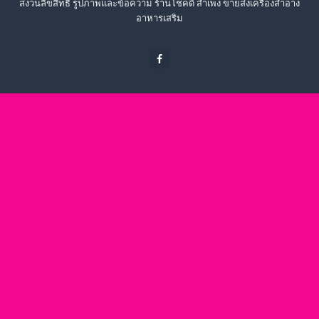
สงวนลิขสิทธิ์ รูปภาพและข้อความ ร้านโชคดี สำเพ็ง ขายส่งเครื่องสำอาง
อาหารเสริม