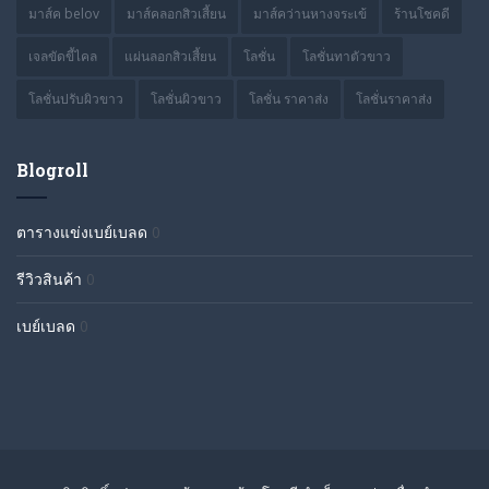
มาส์ค belov
มาส์คลอกสิวเสี้ยน
มาส์คว่านหางจระเข้
ร้านโชคดี
เจลขัดขี้ไคล
แผ่นลอกสิวเสี้ยน
โลชั่น
โลชั่นทาตัวขาว
โลชั่นปรับผิวขาว
โลชั่นผิวขาว
โลชั่น ราคาส่ง
โลชั่นราคาส่ง
Blogroll
ตารางแข่งเบย์เบลด
0
รีวิวสินค้า
0
เบย์เบลด
0