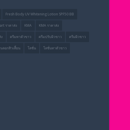
Fresh Body UV Whitening Lotion SPF50 BB
rt ราคาส่ง
KMA
KMA ราคาส่ง
่ง
ครีมทาตัวขาว
ครีมปรับผิวขาว
ครีมผิวขาว
่นลอกสิวเสี้ยน
โลชั่น
โลชั่นทาตัวขาว