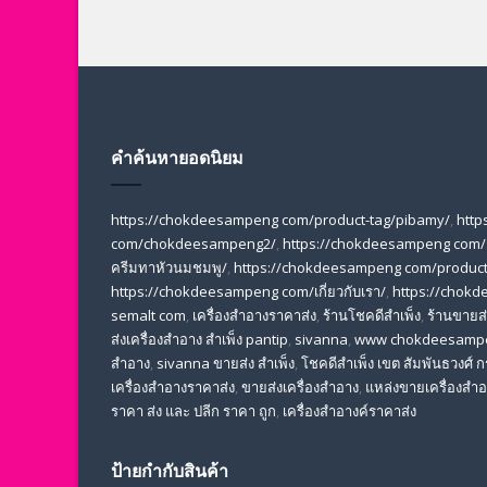
คำค้นหายอดนิยม
https://chokdeesampeng com/product-tag/pibamy/
,
http
com/chokdeesampeng2/
,
https://chokdeesampeng com/
ครีมทาหัวนมชมพู/
,
https://chokdeesampeng com/product-
https://chokdeesampeng com/เกี่ยวกับเรา/
,
https://chokd
semalt com
,
เครื่องสำอางราคาส่ง
,
ร้านโชคดีสำเพ็ง
,
ร้านขายส่ง
ส่งเครื่องสําอาง สําเพ็ง pantip
,
sivanna
,
www chokdeesamp
สำอาง
,
sivanna ขายส่ง สําเพ็ง
,
โชคดีสำเพ็ง เขต สัมพันธวงศ์
เครื่องสําอางราคาส่ง
,
ขายส่งเครื่องสําอาง
,
แหล่งขายเครื่องสําอ
ราคา ส่ง และ ปลีก ราคา ถูก
,
เครื่องสำอางค์ราคาส่ง
ป้ายกำกับสินค้า