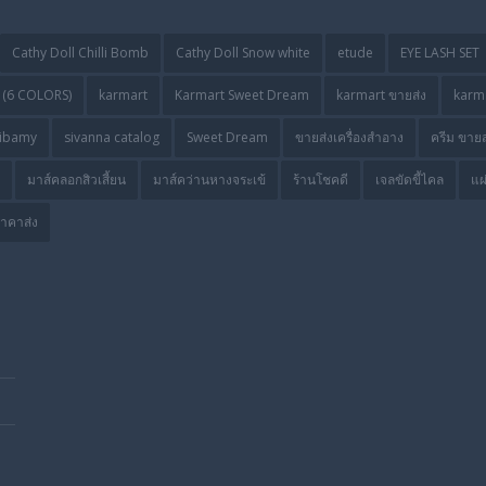
Cathy Doll Chilli Bomb
Cathy Doll Snow white
etude
EYE LASH SET
(6 COLORS)
karmart
Karmart Sweet Dream
karmart ขายส่ง
karma
ibamy
sivanna catalog
Sweet Dream
ขายส่งเครื่องสำอาง
ครีม ขายส
มาส์คลอกสิวเสี้ยน
มาส์คว่านหางจระเข้
ร้านโชคดี
เจลขัดขี้ไคล
แผ
ราคาส่ง