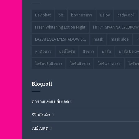
Baviphat
bb
bbทาตัวขาว
Belov
cathy doll
Fresh Whitening Lotion Night
HF171 SIVANNA EYEBROW 
LA238 LOLA EYESHADOW 8C.
mask
mask aloe
P
ทาตัวขาว
บอดี้โลชั่น
ผิวขาว
มาส์ค
มาส์ค belov
โลชั่นปรับผิวขาว
โลชั่นผิวขาว
โลชั่น ราคาส่ง
โลชั่น
Blogroll
ตารางแข่งเบย์เบลด
0
รีวิวสินค้า
0
เบย์เบลด
0