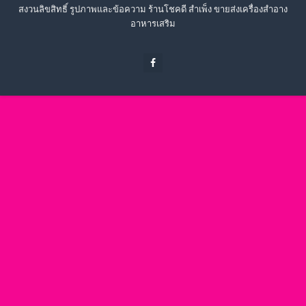
สงวนลิขสิทธิ์ รูปภาพและข้อความ ร้านโชคดี สำเพ็ง ขายส่งเครื่องสำอาง
อาหารเสริม