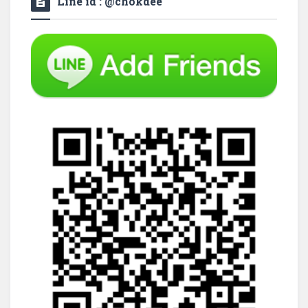
Line id : @chokdee