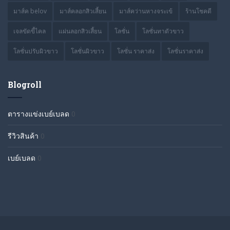
มาส์ค belov
มาส์คลอกสิวเสี้ยน
มาส์คว่านหางจระเข้
ร้านโชคดี
เจลขัดขี้ไคล
แผ่นลอกสิวเสี้ยน
โลชั่น
โลชั่นทาตัวขาว
โลชั่นปรับผิวขาว
โลชั่นผิวขาว
โลชั่น ราคาส่ง
โลชั่นราคาส่ง
Blogroll
ตารางแข่งเบย์เบลด
0
รีวิวสินค้า
0
เบย์เบลด
0