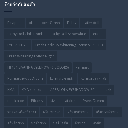
ป้ายกำกับสินค้า
Baviphat
bb
bbทาตัวขาว
Belov
cathy doll
Cathy Doll Chilli Bomb
Cathy Doll Snow white
etude
EYE LASH SET
Fresh Body UV Whitening Lotion SPF50 BB
Fresh Whitening Lotion Night
HF171 SIVANNA EYEBROW (6 COLORS)
karmart
Karmart Sweet Dream
karmart ขายส่ง
karmart ราคาส่ง
KMA
KMA ราคาส่ง
LA238 LOLA EYESHADOW 8C.
mask
mask aloe
Pibamy
sivanna catalog
Sweet Dream
ขายส่งเครื่องสำอาง
ครีม ขายส่ง
ครีมทาตัวขาว
ครีมปรับผิวขาว
ครีมผิวขาว
ทาตัวขาว
บอดี้โลชั่น
ผิวขาว
มาส์ค