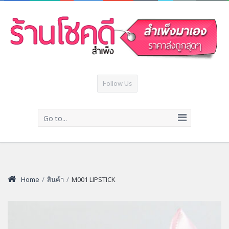
Follow Us
Go to...
Home
/
สินค้า
/
M001 LIPSTICK