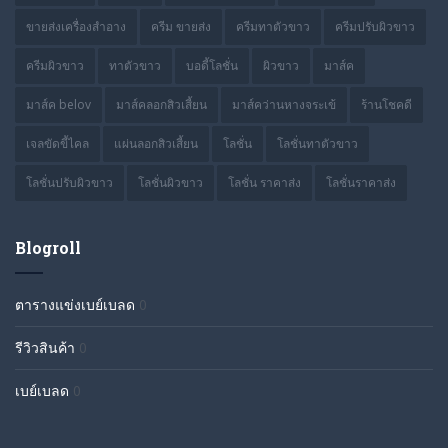
ขายส่งเครื่องสำอาง
ครีม ขายส่ง
ครีมทาตัวขาว
ครีมปรับผิวขาว
ครีมผิวขาว
ทาตัวขาว
บอดี้โลชั่น
ผิวขาว
มาส์ค
มาส์ค belov
มาส์คลอกสิวเสี้ยน
มาส์คว่านหางจระเข้
ร้านโชคดี
เจลขัดขี้ไคล
แผ่นลอกสิวเสี้ยน
โลชั่น
โลชั่นทาตัวขาว
โลชั่นปรับผิวขาว
โลชั่นผิวขาว
โลชั่น ราคาส่ง
โลชั่นราคาส่ง
Blogroll
ตารางแข่งเบย์เบลด
0
รีวิวสินค้า
0
เบย์เบลด
0