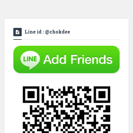
Line id : @chokdee