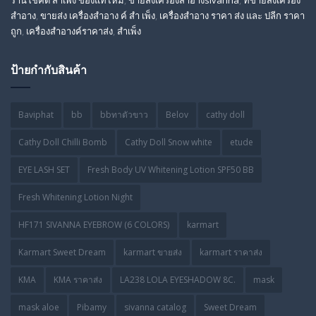
ร้านโชคดี สําเพ็ง ของแท้ไหม
,
ขายส่งเครื่องสําอางsivanna
,
ที่ขายส่งเครื่อง
สําอาง
,
ขายส่ง เครื่องสำอาง ค์ สำ เพ็ง
,
เครื่องสำอาง ราคา ส่ง และ ปลีก ราคา
ถูก
,
เครื่องสำอางค์ราคาส่ง
,
สำเพ็ง
ป้ายกำกับสินค้า
Baviphat
bb
bbทาตัวขาว
Belov
cathy doll
Cathy Doll Chilli Bomb
Cathy Doll Snow white
etude
EYE LASH SET
Fresh Body UV Whitening Lotion SPF50 BB
Fresh Whitening Lotion Night
HF171 SIVANNA EYEBROW (6 COLORS)
karmart
Karmart Sweet Dream
karmart ขายส่ง
karmart ราคาส่ง
KMA
KMA ราคาส่ง
LA238 LOLA EYESHADOW 8C.
mask
mask aloe
Pibamy
sivanna catalog
Sweet Dream