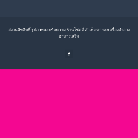
สงวนลิขสิทธิ์ รูปภาพและข้อความ ร้านโชคดี สำเพ็ง ขายส่งเครื่องสำอาง
อาหารเสริม