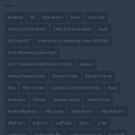
Baviphat
bb
bbทาตัวขาว
Belov
cathy doll
Cathy Doll Chilli Bomb
Cathy Doll Snow white
etude
EYE LASH SET
Fresh Body UV Whitening Lotion SPF50 BB
Fresh Whitening Lotion Night
HF171 SIVANNA EYEBROW (6 COLORS)
karmart
Karmart Sweet Dream
karmart ขายส่ง
karmart ราคาส่ง
KMA
KMA ราคาส่ง
LA238 LOLA EYESHADOW 8C.
mask
mask aloe
Pibamy
sivanna catalog
Sweet Dream
ขายส่งเครื่องสำอาง
ครีม ขายส่ง
ครีมทาตัวขาว
ครีมปรับผิวขาว
ครีมผิวขาว
ทาตัวขาว
บอดี้โลชั่น
ผิวขาว
มาส์ค
มาส์ค belov
มาส์คลอกสิวเสี้ยน
มาส์คว่านหางจระเข้
ร้านโชคดี