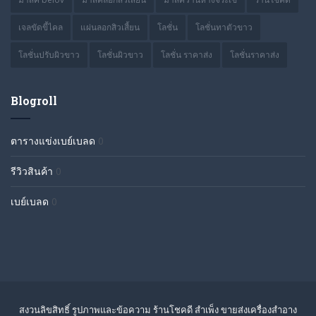
เจลขัดขี้ไคล
แผ่นลอกสิวเสี้ยน
โลชั่น
โลชั่นทาตัวขาว
โลชั่นปรับผิวขาว
โลชั่นผิวขาว
โลชั่น ราคาส่ง
โลชั่นราคาส่ง
Blogroll
ตารางแข่งเบย์เบลด
0
รีวิวสินค้า
0
เบย์เบลด
0
สงวนลิขสิทธิ์ รูปภาพและข้อความ ร้านโชคดี สำเพ็ง ขายส่งเครื่องสำอาง