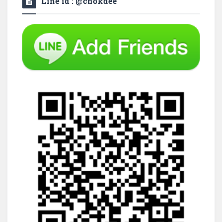
Line id : @chokdee