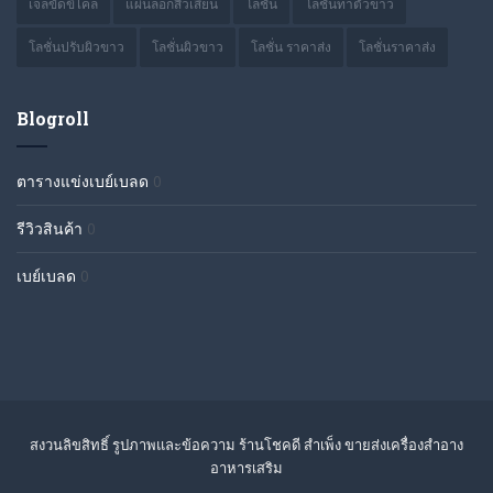
เจลขัดขี้ไคล
แผ่นลอกสิวเสี้ยน
โลชั่น
โลชั่นทาตัวขาว
โลชั่นปรับผิวขาว
โลชั่นผิวขาว
โลชั่น ราคาส่ง
โลชั่นราคาส่ง
Blogroll
ตารางแข่งเบย์เบลด
0
รีวิวสินค้า
0
เบย์เบลด
0
สงวนลิขสิทธิ์ รูปภาพและข้อความ ร้านโชคดี สำเพ็ง ขายส่งเครื่องสำอาง
อาหารเสริม