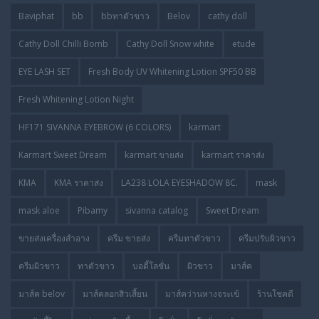
Baviphat
bb
bbทาตัวขาว
Belov
cathy doll
Cathy Doll Chilli Bomb
Cathy Doll Snow white
etude
EYE LASH SET
Fresh Body UV Whitening Lotion SPF50 BB
Fresh Whitening Lotion Night
HF171 SIVANNA EYEBROW (6 COLORS)
karmart
Karmart Sweet Dream
karmart ขายส่ง
karmart ราคาส่ง
KMA
KMA ราคาส่ง
LA238 LOLA EYESHADOW 8C.
mask
mask aloe
Pibamy
sivanna catalog
Sweet Dream
ขายส่งเครื่องสำอาง
ครีม ขายส่ง
ครีมทาตัวขาว
ครีมปรับผิวขาว
ครีมผิวขาว
ทาตัวขาว
บอดี้โลชั่น
ผิวขาว
มาส์ค
มาส์ค belov
มาส์คลอกสิวเสี้ยน
มาส์คว่านหางจระเข้
ร้านโชคดี