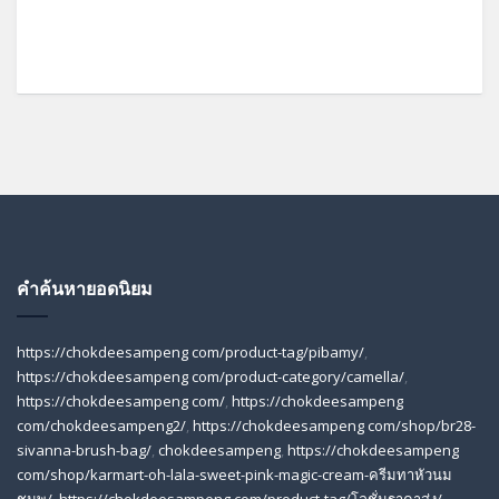
คำค้นหายอดนิยม
https://chokdeesampeng com/product-tag/pibamy/
,
https://chokdeesampeng com/product-category/camella/
,
https://chokdeesampeng com/
,
https://chokdeesampeng
com/chokdeesampeng2/
,
https://chokdeesampeng com/shop/br28-
sivanna-brush-bag/
,
chokdeesampeng
,
https://chokdeesampeng
com/shop/karmart-oh-lala-sweet-pink-magic-cream-ครีมทาหัวนม
ชมพู/
,
https://chokdeesampeng com/product-tag/โลชั่นราคาส่ง/
,