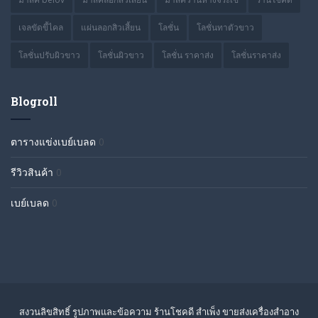
เจลขัดขี้ไคล
แผ่นลอกสิวเสี้ยน
โลชั่น
โลชั่นทาตัวขาว
โลชั่นปรับผิวขาว
โลชั่นผิวขาว
โลชั่น ราคาส่ง
โลชั่นราคาส่ง
Blogroll
ตารางแข่งเบย์เบลด
0
รีวิวสินค้า
0
เบย์เบลด
0
สงวนลิขสิทธิ์ รูปภาพและข้อความ ร้านโชคดี สำเพ็ง ขายส่งเครื่องสำอาง