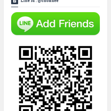
Line id : @chokdee