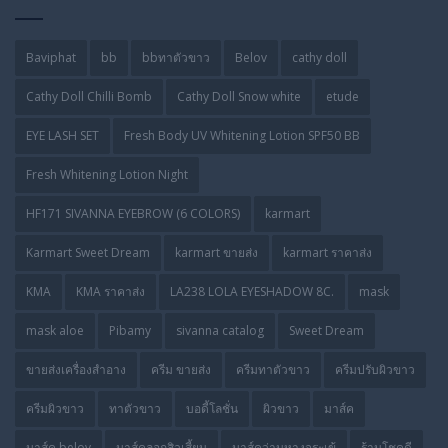
Baviphat
bb
bbทาตัวขาว
Belov
cathy doll
Cathy Doll Chilli Bomb
Cathy Doll Snow white
etude
EYE LASH SET
Fresh Body UV Whitening Lotion SPF50 BB
Fresh Whitening Lotion Night
HF171 SIVANNA EYEBROW (6 COLORS)
karmart
Karmart Sweet Dream
karmart ขายส่ง
karmart ราคาส่ง
KMA
KMA ราคาส่ง
LA238 LOLA EYESHADOW 8C.
mask
mask aloe
Pibamy
sivanna catalog
Sweet Dream
ขายส่งเครื่องสำอาง
ครีม ขายส่ง
ครีมทาตัวขาว
ครีมปรับผิวขาว
ครีมผิวขาว
ทาตัวขาว
บอดี้โลชั่น
ผิวขาว
มาส์ค
มาส์ค belov
มาส์คลอกสิวเสี้ยน
มาส์คว่านหางจระเข้
ร้านโชคดี