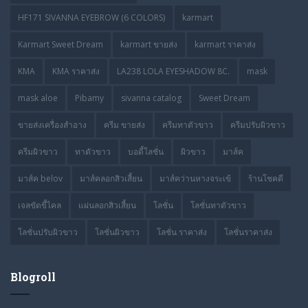
HF171 SIVANNA EYEBROW (6 COLORS)
karmart
Karmart Sweet Dream
karmart ขายส่ง
karmart ราคาส่ง
KMA
KMA ราคาส่ง
LA238 LOLA EYESHADOW 8C.
mask
mask aloe
Pibamy
sivanna catalog
Sweet Dream
ขายส่งเครื่องสำอาง
ครีม ขายส่ง
ครีมทาตัวขาว
ครีมปรับผิวขาว
ครีมผิวขาว
ทาตัวขาว
บอดี้โลชั่น
ผิวขาว
มาส์ค
มาส์ค belov
มาส์คลอกสิวเสี้ยน
มาส์คว่านหางจระเข้
ร้านโชคดี
เจลขัดขี้ไคล
แผ่นลอกสิวเสี้ยน
โลชั่น
โลชั่นทาตัวขาว
โลชั่นปรับผิวขาว
โลชั่นผิวขาว
โลชั่น ราคาส่ง
โลชั่นราคาส่ง
Blogroll