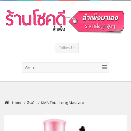
Follow Us
Go to...
Home
/
สินค้า
/
KMA Total Long Mascara