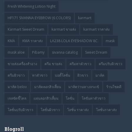
Fresh Whitening Lotion Night
HF171 SIVANNA EYEBROW (6 COLORS)
karmart
Karmart Sweet Dream
karmart ขายส่ง
karmart ราคาส่ง
KMA
KMA ราคาส่ง
LA238 LOLA EYESHADOW 8C.
mask
mask aloe
Pibamy
sivanna catalog
Sweet Dream
ขายส่งเครื่องสำอาง
ครีม ขายส่ง
ครีมทาตัวขาว
ครีมปรับผิวขาว
ครีมผิวขาว
ทาตัวขาว
บอดี้โลชั่น
ผิวขาว
มาส์ค
มาส์ค belov
มาส์คลอกสิวเสี้ยน
มาส์คว่านหางจระเข้
ร้านโชคดี
เจลขัดขี้ไคล
แผ่นลอกสิวเสี้ยน
โลชั่น
โลชั่นทาตัวขาว
โลชั่นปรับผิวขาว
โลชั่นผิวขาว
โลชั่น ราคาส่ง
โลชั่นราคาส่ง
Blogroll