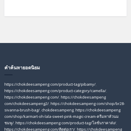
คำค้นหายอดนิยม
https://chokdeesampeng com/product-tag/pibamy/
,
https://chokdeesampeng com/product-category/camella/
,
https://chokdeesampeng com/
,
https://chokdeesampeng
com/chokdeesampeng2/
,
https://chokdeesampeng com/shop/br28-
sivanna-brush-bag/
,
chokdeesampeng
,
https://chokdeesampeng
com/shop/karmart-oh-lala-sweet-pink-magic-cream-ครีมทาหัวนม
ชมพู/
,
https://chokdeesampeng com/product-tag/โลชั่นราคาส่ง/
,
https://chokdeesampeng com/ติดต่อเรา/
,
https://chokdeesampeng