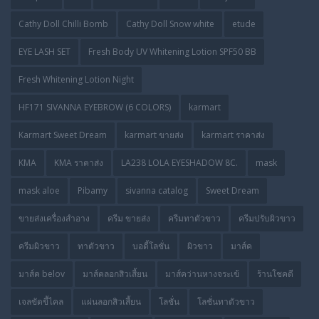
Cathy Doll Chilli Bomb
Cathy Doll Snow white
etude
EYE LASH SET
Fresh Body UV Whitening Lotion SPF50 BB
Fresh Whitening Lotion Night
HF171 SIVANNA EYEBROW (6 COLORS)
karmart
Karmart Sweet Dream
karmart ขายส่ง
karmart ราคาส่ง
KMA
KMA ราคาส่ง
LA238 LOLA EYESHADOW 8C.
mask
mask aloe
Pibamy
sivanna catalog
Sweet Dream
ขายส่งเครื่องสำอาง
ครีม ขายส่ง
ครีมทาตัวขาว
ครีมปรับผิวขาว
ครีมผิวขาว
ทาตัวขาว
บอดี้โลชั่น
ผิวขาว
มาส์ค
มาส์ค belov
มาส์คลอกสิวเสี้ยน
มาส์คว่านหางจระเข้
ร้านโชคดี
เจลขัดขี้ไคล
แผ่นลอกสิวเสี้ยน
โลชั่น
โลชั่นทาตัวขาว