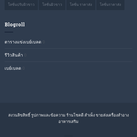
โลชั่นปรับผิวขาว
โลชั่นผิวขาว
โลชั่น ราคาส่ง
โลชั่นราคาส่ง
Blogroll
ตารางแข่งเบย์เบลด
0
รีวิวสินค้า
0
เบย์เบลด
0
สงวนลิขสิทธิ์ รูปภาพและข้อความ ร้านโชคดี สำเพ็ง ขายส่งเครื่องสำอาง
อาหารเสริม