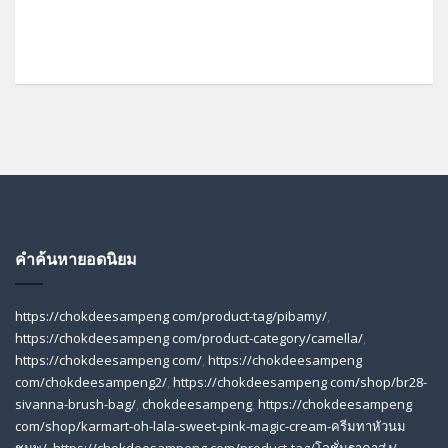
คำค้นหายอดนิยม
https://chokdeesampeng com/product-tag/pibamy/
,
https://chokdeesampeng com/product-category/camella/
,
https://chokdeesampeng com/
,
https://chokdeesampeng
com/chokdeesampeng2/
,
https://chokdeesampeng com/shop/br28-
sivanna-brush-bag/
,
chokdeesampeng
,
https://chokdeesampeng
com/shop/karmart-oh-lala-sweet-pink-magic-cream-ครีมทาหัวนม
ชมพู/
,
https://chokdeesampeng com/product-tag/โลชั่นราคาส่ง/
,