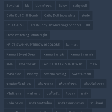
Baviphat
bb
bbทาตัวขาว
Belov
cathy doll
Cathy Doll Chilli Bomb
Cathy Doll Snow white
etude
EYE LASH SET
Fresh Body UV Whitening Lotion SPF50 BB
Fresh Whitening Lotion Night
HF171 SIVANNA EYEBROW (6 COLORS)
karmart
Karmart Sweet Dream
karmart ขายส่ง
karmart ราคาส่ง
KMA
KMA ราคาส่ง
LA238 LOLA EYESHADOW 8C.
mask
mask aloe
Pibamy
sivanna catalog
Sweet Dream
ขายส่งเครื่องสำอาง
ครีม ขายส่ง
ครีมทาตัวขาว
ครีมปรับผิวขาว
ครีมผิวขาว
ทาตัวขาว
บอดี้โลชั่น
ผิวขาว
มาส์ค
มาส์ค belov
มาส์คลอกสิวเสี้ยน
มาส์คว่านหางจระเข้
ร้านโชคดี