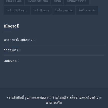
เจลขัดขี้ไคล
แผ่นลอกสิวเสี้ยน
โลชั่น
โลชั่นทาตัวขาว
โลชั่นปรับผิวขาว
โลชั่นผิวขาว
โลชั่น ราคาส่ง
โลชั่นราคาส่ง
Blogroll
ตารางแข่งเบย์เบลด
0
รีวิวสินค้า
0
เบย์เบลด
0
สงวนลิขสิทธิ์ รูปภาพและข้อความ ร้านโชคดี สำเพ็ง ขายส่งเครื่องสำอาง
อาหารเสริม