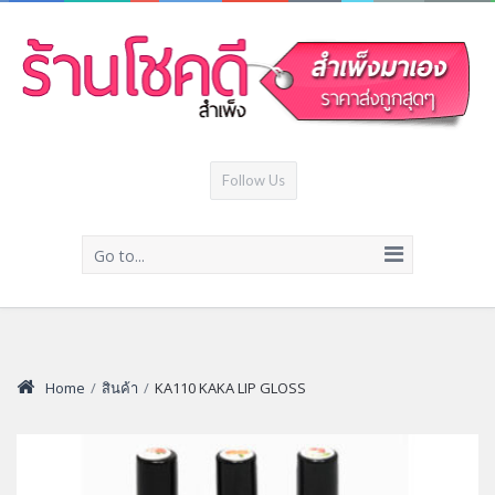
Follow Us
Go to...
Home
/
สินค้า
/
KA110 KAKA LIP GLOSS