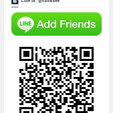
Line id : @chokdee