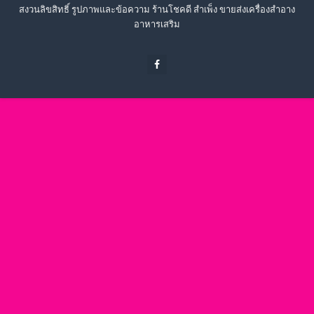
สงวนลิขสิทธิ์ รูปภาพและข้อความ ร้านโชคดี สำเพ็ง ขายส่งเครื่องสำอาง
อาหารเสริม