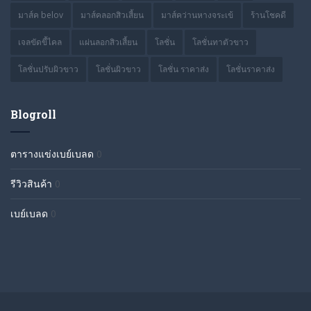
มาส์ค belov
มาส์คลอกสิวเสี้ยน
มาส์คว่านหางจระเข้
ร้านโชคดี
เจลขัดขี้ไคล
แผ่นลอกสิวเสี้ยน
โลชั่น
โลชั่นทาตัวขาว
โลชั่นปรับผิวขาว
โลชั่นผิวขาว
โลชั่น ราคาส่ง
โลชั่นราคาส่ง
Blogroll
ตารางแข่งเบย์เบลด
0
รีวิวสินค้า
0
เบย์เบลด
0