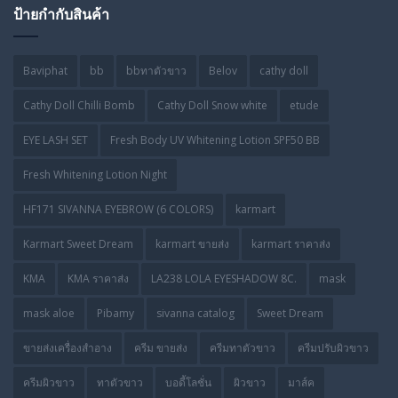
ป้ายกำกับสินค้า
Baviphat
bb
bbทาตัวขาว
Belov
cathy doll
Cathy Doll Chilli Bomb
Cathy Doll Snow white
etude
EYE LASH SET
Fresh Body UV Whitening Lotion SPF50 BB
Fresh Whitening Lotion Night
HF171 SIVANNA EYEBROW (6 COLORS)
karmart
Karmart Sweet Dream
karmart ขายส่ง
karmart ราคาส่ง
KMA
KMA ราคาส่ง
LA238 LOLA EYESHADOW 8C.
mask
mask aloe
Pibamy
sivanna catalog
Sweet Dream
ขายส่งเครื่องสำอาง
ครีม ขายส่ง
ครีมทาตัวขาว
ครีมปรับผิวขาว
ครีมผิวขาว
ทาตัวขาว
บอดี้โลชั่น
ผิวขาว
มาส์ค