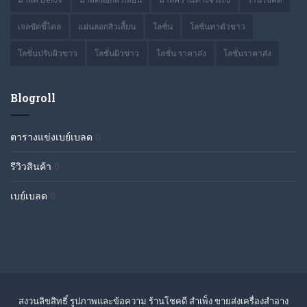
เจลขัดขี้ไคล
แผ่นลอกสิวเสี้ยน
โลชั่น
โลชั่นทาตัวขาว
โลชั่นปรับผิวขาว
โลชั่นผิวขาว
โลชั่น ราคาส่ง
โลชั่นราคาส่ง
Blogroll
ตารางแข่งเบย์เบลด
0
รีวิวสินค้า
0
เบย์เบลด
0
สงวนลิขสิทธิ์ รูปภาพและข้อความ ร้านโชคดี สำเพ็ง ขายส่งเครื่องสำอาง