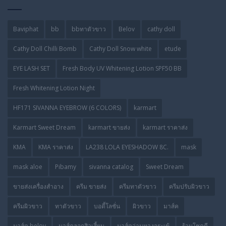
Baviphat
bb
bbทาตัวขาว
Belov
cathy doll
Cathy Doll Chilli Bomb
Cathy Doll Snow white
etude
EYE LASH SET
Fresh Body UV Whitening Lotion SPF50 BB
Fresh Whitening Lotion Night
HF171 SIVANNA EYEBROW (6 COLORS)
karmart
Karmart Sweet Dream
karmart ขายส่ง
karmart ราคาส่ง
KMA
KMA ราคาส่ง
LA238 LOLA EYESHADOW 8C.
mask
mask aloe
Pibamy
sivanna catalog
Sweet Dream
ขายส่งเครื่องสำอาง
ครีม ขายส่ง
ครีมทาตัวขาว
ครีมปรับผิวขาว
ครีมผิวขาว
ทาตัวขาว
บอดี้โลชั่น
ผิวขาว
มาส์ค
มาส์ค belov
มาส์คลอกสิวเสี้ยน
มาส์คว่านหางจระเข้
ร้านโชคดี