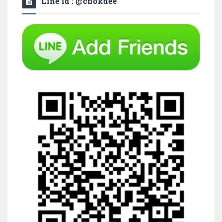
Line id : @chokdee