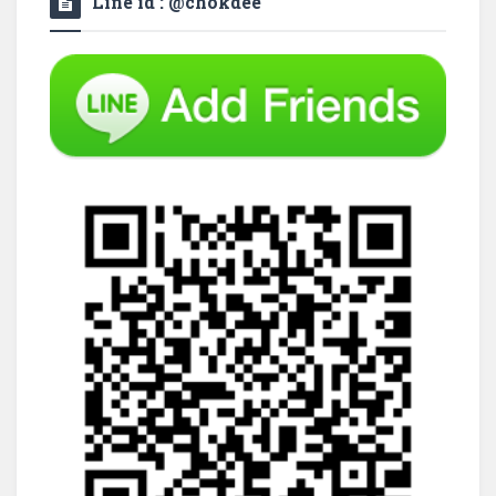
Line id : @chokdee