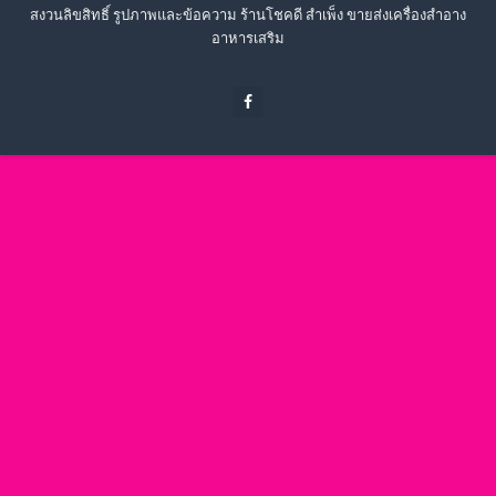
สงวนลิขสิทธิ์ รูปภาพและข้อความ ร้านโชคดี สำเพ็ง ขายส่งเครื่องสำอาง
อาหารเสริม