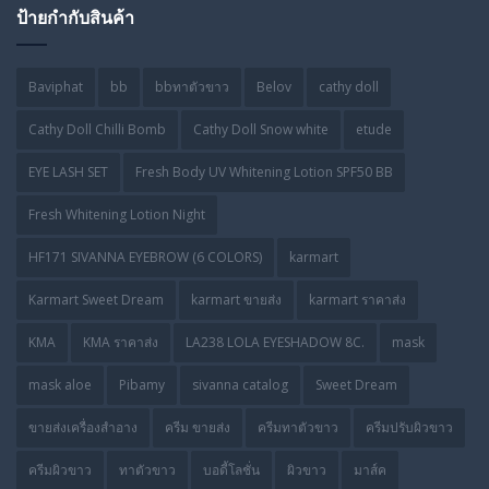
ป้ายกำกับสินค้า
Baviphat
bb
bbทาตัวขาว
Belov
cathy doll
Cathy Doll Chilli Bomb
Cathy Doll Snow white
etude
EYE LASH SET
Fresh Body UV Whitening Lotion SPF50 BB
Fresh Whitening Lotion Night
HF171 SIVANNA EYEBROW (6 COLORS)
karmart
Karmart Sweet Dream
karmart ขายส่ง
karmart ราคาส่ง
KMA
KMA ราคาส่ง
LA238 LOLA EYESHADOW 8C.
mask
mask aloe
Pibamy
sivanna catalog
Sweet Dream
ขายส่งเครื่องสำอาง
ครีม ขายส่ง
ครีมทาตัวขาว
ครีมปรับผิวขาว
ครีมผิวขาว
ทาตัวขาว
บอดี้โลชั่น
ผิวขาว
มาส์ค