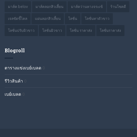
มาส์ค belov
มาส์คลอกสิวเสี้ยน
มาส์คว่านหางจระเข้
ร้านโชคดี
เจลขัดขี้ไคล
แผ่นลอกสิวเสี้ยน
โลชั่น
โลชั่นทาตัวขาว
โลชั่นปรับผิวขาว
โลชั่นผิวขาว
โลชั่น ราคาส่ง
โลชั่นราคาส่ง
Blogroll
ตารางแข่งเบย์เบลด
0
รีวิวสินค้า
0
เบย์เบลด
0