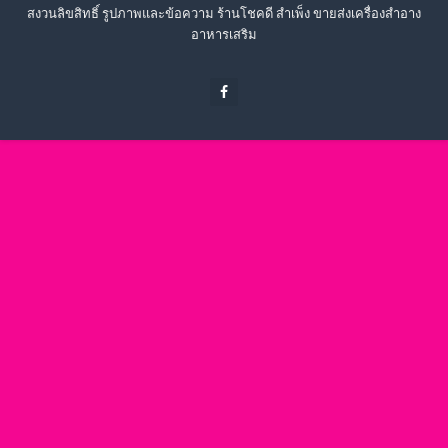
สงวนลิขสิทธิ์ รูปภาพและข้อความ ร้านโชคดี สำเพ็ง ขายส่งเครื่องสำอาง
อาหารเสริม