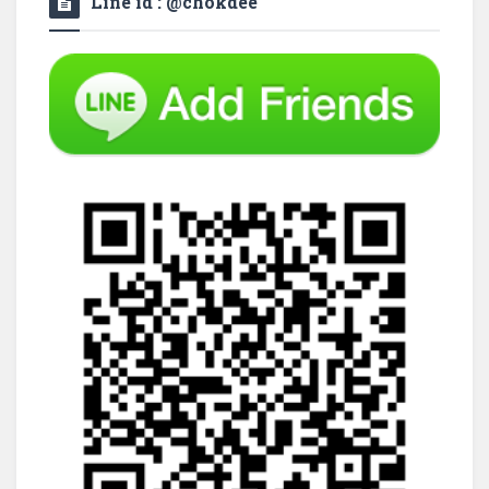
Line id : @chokdee