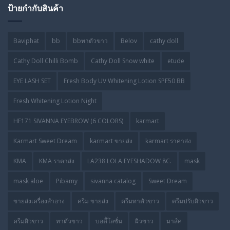
ป้ายกำกับสินค้า
Baviphat
bb
bbทาตัวขาว
Belov
cathy doll
Cathy Doll Chilli Bomb
Cathy Doll Snow white
etude
EYE LASH SET
Fresh Body UV Whitening Lotion SPF50 BB
Fresh Whitening Lotion Night
HF171 SIVANNA EYEBROW (6 COLORS)
karmart
Karmart Sweet Dream
karmart ขายส่ง
karmart ราคาส่ง
KMA
KMA ราคาส่ง
LA238 LOLA EYESHADOW 8C.
mask
mask aloe
Pibamy
sivanna catalog
Sweet Dream
ขายส่งเครื่องสำอาง
ครีม ขายส่ง
ครีมทาตัวขาว
ครีมปรับผิวขาว
ครีมผิวขาว
ทาตัวขาว
บอดี้โลชั่น
ผิวขาว
มาส์ค