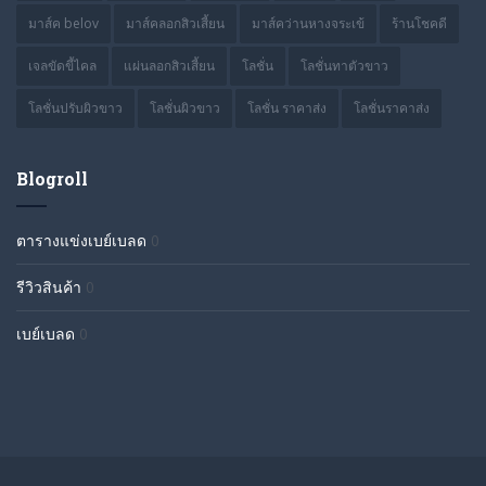
มาส์ค belov
มาส์คลอกสิวเสี้ยน
มาส์คว่านหางจระเข้
ร้านโชคดี
เจลขัดขี้ไคล
แผ่นลอกสิวเสี้ยน
โลชั่น
โลชั่นทาตัวขาว
โลชั่นปรับผิวขาว
โลชั่นผิวขาว
โลชั่น ราคาส่ง
โลชั่นราคาส่ง
Blogroll
ตารางแข่งเบย์เบลด
0
รีวิวสินค้า
0
เบย์เบลด
0