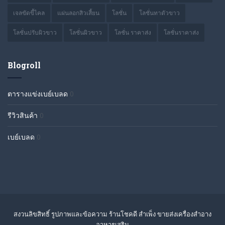
เจลขัดขี้ไคล
แผ่นลอกสิวเสี้ยน
โลชั่น
โลชั่นทาตัวขาว
โลชั่นปรับผิวขาว
โลชั่นผิวขาว
โลชั่น ราคาส่ง
โลชั่นราคาส่ง
Blogroll
ตารางแข่งเบย์เบลด
0
รีวิวสินค้า
0
เบย์เบลด
0
สงวนลิขสิทธิ์ รูปภาพและข้อความ ร้านโชคดี สำเพ็ง ขายส่งเครื่องสำอาง
อาหารเสริม