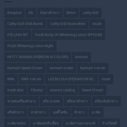
Baviphat
bb
bbทาตัวขาว
Belov
cathy doll
Cathy Doll Chilli Bomb
Cathy Doll Snow white
etude
EYE LASH SET
Fresh Body UV Whitening Lotion SPF50 BB
Fresh Whitening Lotion Night
HF171 SIVANNA EYEBROW (6 COLORS)
karmart
Karmart Sweet Dream
karmart ขายส่ง
karmart ราคาส่ง
KMA
KMA ราคาส่ง
LA238 LOLA EYESHADOW 8C.
mask
mask aloe
Pibamy
sivanna catalog
Sweet Dream
ขายส่งเครื่องสำอาง
ครีม ขายส่ง
ครีมทาตัวขาว
ครีมปรับผิวขาว
ครีมผิวขาว
ทาตัวขาว
บอดี้โลชั่น
ผิวขาว
มาส์ค
มาส์ค belov
มาส์คลอกสิวเสี้ยน
มาส์คว่านหางจระเข้
ร้านโชคดี