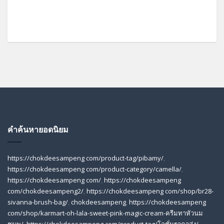
คำค้นหายอดนิยม
https://chokdeesampeng com/product-tag/pibamy/
,
https://chokdeesampeng com/product-category/camella/
,
https://chokdeesampeng com/
,
https://chokdeesampeng
com/chokdeesampeng2/
,
https://chokdeesampeng com/shop/br28-
sivanna-brush-bag/
,
chokdeesampeng
,
https://chokdeesampeng
com/shop/karmart-oh-lala-sweet-pink-magic-cream-ครีมทาหัวนม
ชมพู/
,
https://chokdeesampeng com/product-tag/โลชั่นราคาส่ง/
,