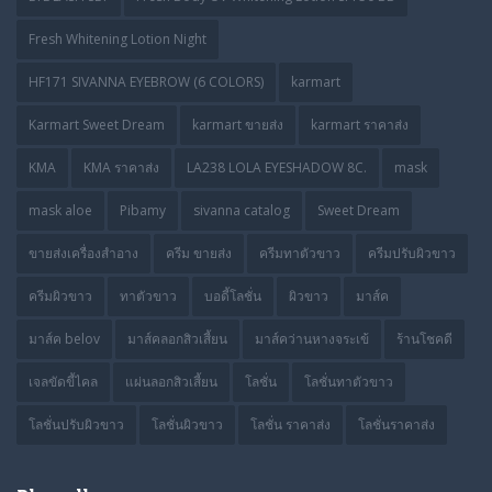
Fresh Whitening Lotion Night
HF171 SIVANNA EYEBROW (6 COLORS)
karmart
Karmart Sweet Dream
karmart ขายส่ง
karmart ราคาส่ง
KMA
KMA ราคาส่ง
LA238 LOLA EYESHADOW 8C.
mask
mask aloe
Pibamy
sivanna catalog
Sweet Dream
ขายส่งเครื่องสำอาง
ครีม ขายส่ง
ครีมทาตัวขาว
ครีมปรับผิวขาว
ครีมผิวขาว
ทาตัวขาว
บอดี้โลชั่น
ผิวขาว
มาส์ค
มาส์ค belov
มาส์คลอกสิวเสี้ยน
มาส์คว่านหางจระเข้
ร้านโชคดี
เจลขัดขี้ไคล
แผ่นลอกสิวเสี้ยน
โลชั่น
โลชั่นทาตัวขาว
โลชั่นปรับผิวขาว
โลชั่นผิวขาว
โลชั่น ราคาส่ง
โลชั่นราคาส่ง