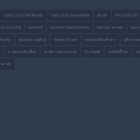
Cathy Doll Chilli Bomb
Cathy Doll Snow white
etude
EYE LASH SET
(6 COLORS)
karmart
Karmart Sweet Dream
karmart ขายส่ง
karma
ibamy
sivanna catalog
Sweet Dream
ขายส่งเครื่องสำอาง
ครีม ขายส
มาส์คลอกสิวเสี้ยน
มาส์คว่านหางจระเข้
ร้านโชคดี
เจลขัดขี้ไคล
แผ
ราคาส่ง