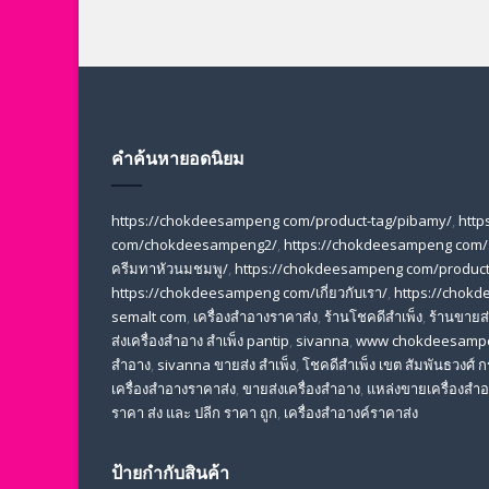
คำค้นหายอดนิยม
https://chokdeesampeng com/product-tag/pibamy/
,
http
com/chokdeesampeng2/
,
https://chokdeesampeng com/
ครีมทาหัวนมชมพู/
,
https://chokdeesampeng com/product-
https://chokdeesampeng com/เกี่ยวกับเรา/
,
https://chokd
semalt com
,
เครื่องสำอางราคาส่ง
,
ร้านโชคดีสำเพ็ง
,
ร้านขายส่ง
ส่งเครื่องสําอาง สําเพ็ง pantip
,
sivanna
,
www chokdeesamp
สำอาง
,
sivanna ขายส่ง สําเพ็ง
,
โชคดีสำเพ็ง เขต สัมพันธวงศ์
เครื่องสําอางราคาส่ง
,
ขายส่งเครื่องสําอาง
,
แหล่งขายเครื่องสําอ
ราคา ส่ง และ ปลีก ราคา ถูก
,
เครื่องสำอางค์ราคาส่ง
ป้ายกำกับสินค้า