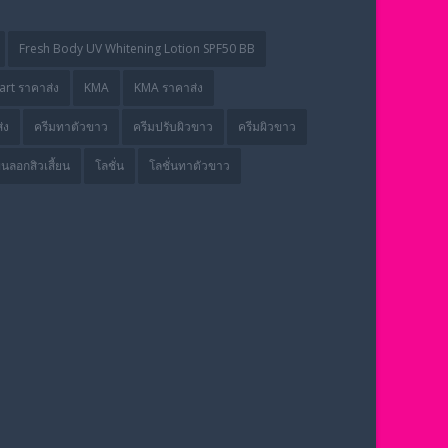
Fresh Body UV Whitening Lotion SPF50 BB
rt ราคาส่ง
KMA
KMA ราคาส่ง
่ง
ครีมทาตัวขาว
ครีมปรับผิวขาว
ครีมผิวขาว
่นลอกสิวเสี้ยน
โลชั่น
โลชั่นทาตัวขาว