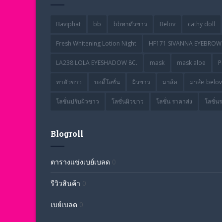
Baviphat
bb
bbทาตัวขาว
Belov
cathy doll
Fresh Whitening Lotion Night
HF171 SIVANNA EYEBROW 
LA238 LOLA EYESHADOW 8C.
mask
mask aloe
P
ทาตัวขาว
บอดี้โลชั่น
ผิวขาว
มาส์ค
มาส์ค belov
โลชั่นปรับผิวขาว
โลชั่นผิวขาว
โลชั่น ราคาส่ง
โลชั่น
Blogroll
ตารางแข่งเบย์เบลด
0
รีวิวสินค้า
0
เบย์เบลด
0