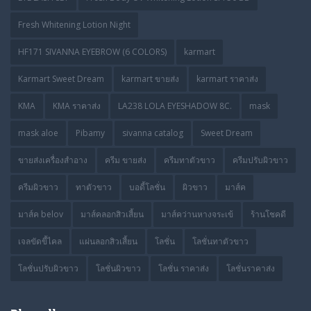
Fresh Whitening Lotion Night
HF171 SIVANNA EYEBROW (6 COLORS)
karmart
Karmart Sweet Dream
karmart ขายส่ง
karmart ราคาส่ง
KMA
KMA ราคาส่ง
LA238 LOLA EYESHADOW 8C.
mask
mask aloe
Pibamy
sivanna catalog
Sweet Dream
ขายส่งเครื่องสำอาง
ครีม ขายส่ง
ครีมทาตัวขาว
ครีมปรับผิวขาว
ครีมผิวขาว
ทาตัวขาว
บอดี้โลชั่น
ผิวขาว
มาส์ค
มาส์ค belov
มาส์คลอกสิวเสี้ยน
มาส์คว่านหางจระเข้
ร้านโชคดี
เจลขัดขี้ไคล
แผ่นลอกสิวเสี้ยน
โลชั่น
โลชั่นทาตัวขาว
โลชั่นปรับผิวขาว
โลชั่นผิวขาว
โลชั่น ราคาส่ง
โลชั่นราคาส่ง