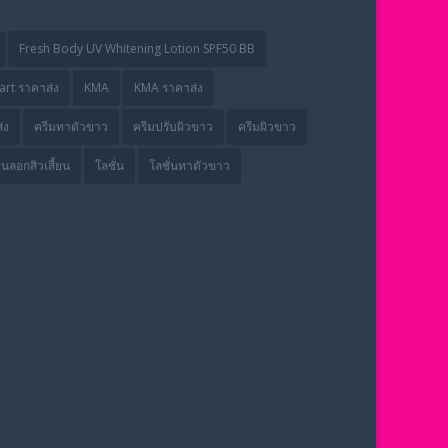
Fresh Body UV Whitening Lotion SPF50 BB
rt ราคาส่ง
KMA
KMA ราคาส่ง
่ง
ครีมทาตัวขาว
ครีมปรับผิวขาว
ครีมผิวขาว
่นลอกสิวเสี้ยน
โลชั่น
โลชั่นทาตัวขาว