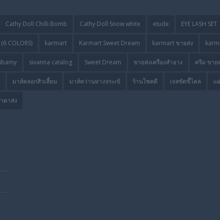
Cathy Doll Chilli Bomb
Cathy Doll Snow white
etude
EYE LASH SET
(6 COLORS)
karmart
Karmart Sweet Dream
karmart ขายส่ง
karma
ibamy
sivanna catalog
Sweet Dream
ขายส่งเครื่องสำอาง
ครีม ขายส
มาส์คลอกสิวเสี้ยน
มาส์คว่านหางจระเข้
ร้านโชคดี
เจลขัดขี้ไคล
แผ
ราคาส่ง