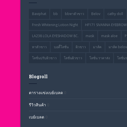
Baviphat
bb
bbทาตัวขาว
Belov
cathy doll
Fresh Whitening Lotion Night
HF171 SIVANNA EYEBROW 
LA238 LOLA EYESHADOW 8C.
mask
mask aloe
P
ทาตัวขาว
บอดี้โลชั่น
ผิวขาว
มาส์ค
มาส์ค belov
โลชั่นปรับผิวขาว
โลชั่นผิวขาว
โลชั่น ราคาส่ง
โลชั่น
Blogroll
ตารางแข่งเบย์เบลด
0
รีวิวสินค้า
0
เบย์เบลด
0