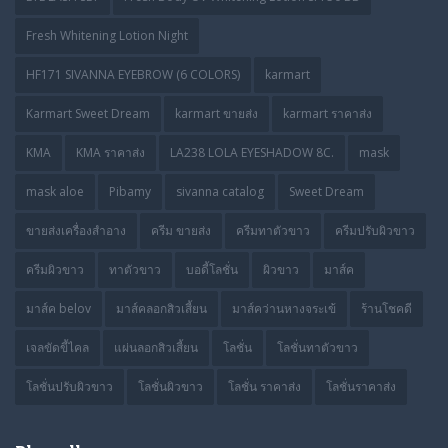
Fresh Whitening Lotion Night
HF171 SIVANNA EYEBROW (6 COLORS)
karmart
Karmart Sweet Dream
karmart ขายส่ง
karmart ราคาส่ง
KMA
KMA ราคาส่ง
LA238 LOLA EYESHADOW 8C.
mask
mask aloe
Pibamy
sivanna catalog
Sweet Dream
ขายส่งเครื่องสำอาง
ครีม ขายส่ง
ครีมทาตัวขาว
ครีมปรับผิวขาว
ครีมผิวขาว
ทาตัวขาว
บอดี้โลชั่น
ผิวขาว
มาส์ค
มาส์ค belov
มาส์คลอกสิวเสี้ยน
มาส์คว่านหางจระเข้
ร้านโชคดี
เจลขัดขี้ไคล
แผ่นลอกสิวเสี้ยน
โลชั่น
โลชั่นทาตัวขาว
โลชั่นปรับผิวขาว
โลชั่นผิวขาว
โลชั่น ราคาส่ง
โลชั่นราคาส่ง