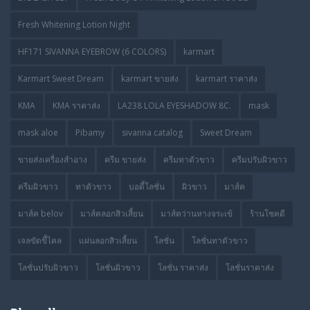
Fresh Whitening Lotion Night
HF171 SIVANNA EYEBROW (6 COLORS)
karmart
Karmart Sweet Dream
karmart ขายส่ง
karmart ราคาส่ง
KMA
KMA ราคาส่ง
LA238 LOLA EYESHADOW 8C.
mask
mask aloe
Pibamy
sivanna catalog
Sweet Dream
ขายส่งเครื่องสำอาง
ครีม ขายส่ง
ครีมทาตัวขาว
ครีมปรับผิวขาว
ครีมผิวขาว
ทาตัวขาว
บอดี้โลชั่น
ผิวขาว
มาส์ค
มาส์ค belov
มาส์คลอกสิวเสี้ยน
มาส์คว่านหางจระเข้
ร้านโชคดี
เจลขัดขี้ไคล
แผ่นลอกสิวเสี้ยน
โลชั่น
โลชั่นทาตัวขาว
โลชั่นปรับผิวขาว
โลชั่นผิวขาว
โลชั่น ราคาส่ง
โลชั่นราคาส่ง