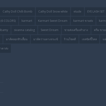
Cathy Doll Chilli Bomb
Cathy Doll Snow white
etude
EYE LASH SET
(6 COLORS)
karmart
Karmart Sweet Dream
karmart ขายส่ง
karma
ibamy
sivanna catalog
Sweet Dream
ขายส่งเครื่องสำอาง
ครีม ขายส
มาส์คลอกสิวเสี้ยน
มาส์คว่านหางจระเข้
ร้านโชคดี
เจลขัดขี้ไคล
แผ
ราคาส่ง