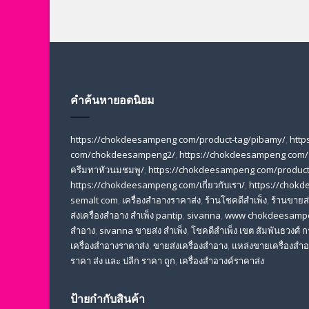
คำค้นหายอดนิยม
https://chokdeesampeng com/product-tag/pibamy/
,
http
com/chokdeesampeng2/
,
https://chokdeesampeng com/
ครีมทาหัวนมชมพู/
,
https://chokdeesampeng com/product-
https://chokdeesampeng com/เกี่ยวกับเรา/
,
https://chokd
semalt com
,
เครื่องสำอางราคาส่ง
,
ร้านโชคดีสำเพ็ง
,
ร้านขายส่ง
ส่งเครื่องสําอาง สําเพ็ง pantip
,
sivanna
,
www chokdeesamp
สำอาง
,
sivanna ขายส่ง สําเพ็ง
,
โชคดีสำเพ็ง เขต สัมพันธวงศ์
เครื่องสําอางราคาส่ง
,
ขายส่งเครื่องสําอาง
,
แหล่งขายเครื่องสําอ
ราคา ส่ง และ ปลีก ราคา ถูก
,
เครื่องสำอางค์ราคาส่ง
ป้ายกำกับสินค้า