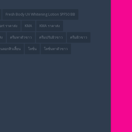
Fresh Body UV Whitening Lotion SPF50 BB
rt ราคาส่ง
KMA
KMA ราคาส่ง
่ง
ครีมทาตัวขาว
ครีมปรับผิวขาว
ครีมผิวขาว
่นลอกสิวเสี้ยน
โลชั่น
โลชั่นทาตัวขาว