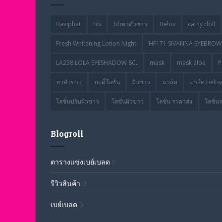
Baviphat
bb
bbทาตัวขาว
Belov
cathy doll
Fresh Whitening Lotion Night
HF171 SIVANNA EYEBROW 
LA238 LOLA EYESHADOW 8C.
mask
mask aloe
P
ทาตัวขาว
บอดี้โลชั่น
ผิวขาว
มาส์ค
มาส์ค belov
โลชั่นปรับผิวขาว
โลชั่นผิวขาว
โลชั่น ราคาส่ง
โลชั่น
Blogroll
ตารางแข่งเบย์เบลด
0
รีวิวสินค้า
0
เบย์เบลด
0