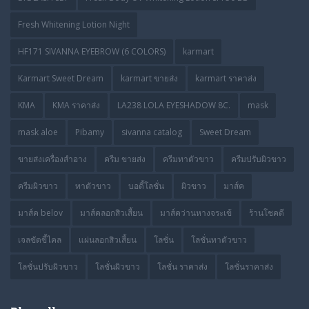
Fresh Whitening Lotion Night
HF171 SIVANNA EYEBROW (6 COLORS)
karmart
Karmart Sweet Dream
karmart ขายส่ง
karmart ราคาส่ง
KMA
KMA ราคาส่ง
LA238 LOLA EYESHADOW 8C.
mask
mask aloe
Pibamy
sivanna catalog
Sweet Dream
ขายส่งเครื่องสำอาง
ครีม ขายส่ง
ครีมทาตัวขาว
ครีมปรับผิวขาว
ครีมผิวขาว
ทาตัวขาว
บอดี้โลชั่น
ผิวขาว
มาส์ค
มาส์ค belov
มาส์คลอกสิวเสี้ยน
มาส์คว่านหางจระเข้
ร้านโชคดี
เจลขัดขี้ไคล
แผ่นลอกสิวเสี้ยน
โลชั่น
โลชั่นทาตัวขาว
โลชั่นปรับผิวขาว
โลชั่นผิวขาว
โลชั่น ราคาส่ง
โลชั่นราคาส่ง