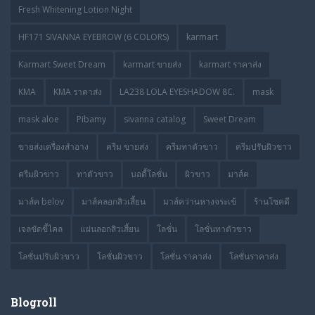
Fresh Whitening Lotion Night
HF171 SIVANNA EYEBROW (6 COLORS)
karmart
Karmart Sweet Dream
karmart ขายส่ง
karmart ราคาส่ง
KMA
KMA ราคาส่ง
LA238 LOLA EYESHADOW 8C.
mask
mask aloe
Pibamy
sivanna catalog
Sweet Dream
ขายส่งเครื่องสำอาง
ครีม ขายส่ง
ครีมทาตัวขาว
ครีมปรับผิวขาว
ครีมผิวขาว
ทาตัวขาว
บอดี้โลชั่น
ผิวขาว
มาส์ค
มาส์ค belov
มาส์คลอกสิวเสี้ยน
มาส์คว่านหางจระเข้
ร้านโชคดี
เจลขัดขี้ไคล
แผ่นลอกสิวเสี้ยน
โลชั่น
โลชั่นทาตัวขาว
โลชั่นปรับผิวขาว
โลชั่นผิวขาว
โลชั่น ราคาส่ง
โลชั่นราคาส่ง
Blogroll