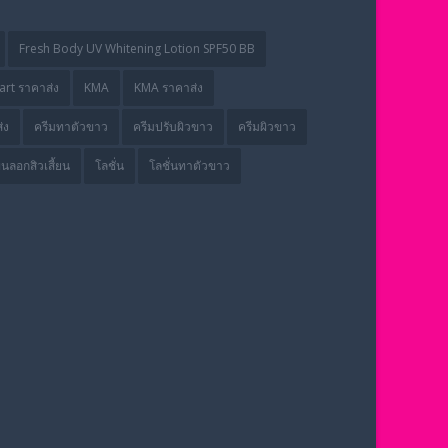
Fresh Body UV Whitening Lotion SPF50 BB
rt ราคาส่ง
KMA
KMA ราคาส่ง
่ง
ครีมทาตัวขาว
ครีมปรับผิวขาว
ครีมผิวขาว
่นลอกสิวเสี้ยน
โลชั่น
โลชั่นทาตัวขาว