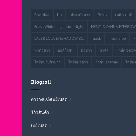
Baviphat
bb
bbทาตัวขาว
Belov
cathy doll
Fresh Whitening Lotion Night
HF171 SIVANNA EYEBROW 
LA238 LOLA EYESHADOW 8C.
mask
mask aloe
P
ทาตัวขาว
บอดี้โลชั่น
ผิวขาว
มาส์ค
มาส์ค belov
โลชั่นปรับผิวขาว
โลชั่นผิวขาว
โลชั่น ราคาส่ง
โลชั่น
Blogroll
ตารางแข่งเบย์เบลด
0
รีวิวสินค้า
0
เบย์เบลด
0