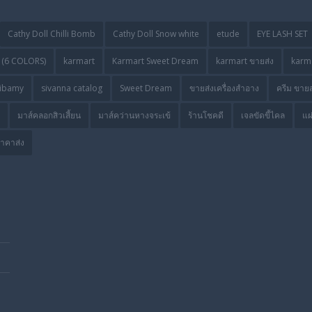
Cathy Doll Chilli Bomb
Cathy Doll Snow white
etude
EYE LASH SET
(6 COLORS)
karmart
Karmart Sweet Dream
karmart ขายส่ง
karma
ibamy
sivanna catalog
Sweet Dream
ขายส่งเครื่องสำอาง
ครีม ขายส
มาส์คลอกสิวเสี้ยน
มาส์คว่านหางจระเข้
ร้านโชคดี
เจลขัดขี้ไคล
แผ
ราคาส่ง