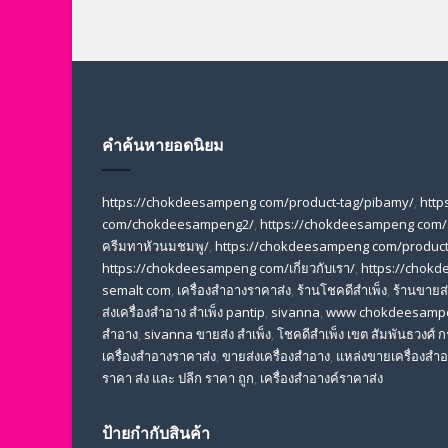
คำค้นหายอดนิยม
https://chokdeesampeng com/product-tag/pibamy/
,
http
com/chokdeesampeng2/
,
https://chokdeesampeng com/
ครีมทาหัวนมชมพู/
,
https://chokdeesampeng com/product-
https://chokdeesampeng com/เกี่ยวกับเรา/
,
https://chokd
semalt com
,
เครื่องสำอางราคาส่ง
,
ร้านโชคดีสำเพ็ง
,
ร้านขายส่ง
ส่งเครื่องสําอาง สําเพ็ง pantip
,
sivanna
,
www chokdeesamp
สำอาง
,
sivanna ขายส่ง สําเพ็ง
,
โชคดีสำเพ็ง เขต สัมพันธวงศ์
เครื่องสําอางราคาส่ง
,
ขายส่งเครื่องสําอาง
,
แหล่งขายเครื่องสําอ
ราคา ส่ง และ ปลีก ราคา ถูก
,
เครื่องสำอางค์ราคาส่ง
ป้ายกำกับสินค้า