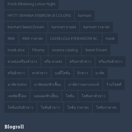
Fresh Whitening Lotion Night
HF171 SIVANNA EYEBROW (6 COLORS)
karmart
Karmart Sweet Dream
karmart ขายส่ง
karmart ราคาส่ง
KMA
KMA ราคาส่ง
LA238 LOLA EYESHADOW 8C.
mask
mask aloe
Pibamy
sivanna catalog
Sweet Dream
ขายส่งเครื่องสำอาง
ครีม ขายส่ง
ครีมทาตัวขาว
ครีมปรับผิวขาว
ครีมผิวขาว
ทาตัวขาว
บอดี้โลชั่น
ผิวขาว
มาส์ค
มาส์ค belov
มาส์คลอกสิวเสี้ยน
มาส์คว่านหางจระเข้
ร้านโชคดี
เจลขัดขี้ไคล
แผ่นลอกสิวเสี้ยน
โลชั่น
โลชั่นทาตัวขาว
โลชั่นปรับผิวขาว
โลชั่นผิวขาว
โลชั่น ราคาส่ง
โลชั่นราคาส่ง
Blogroll