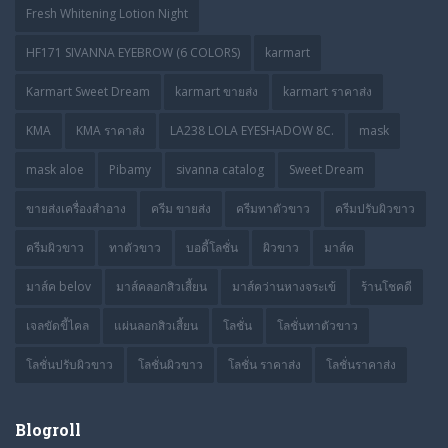
Fresh Whitening Lotion Night
HF171 SIVANNA EYEBROW (6 COLORS)
karmart
Karmart Sweet Dream
karmart ขายส่ง
karmart ราคาส่ง
KMA
KMA ราคาส่ง
LA238 LOLA EYESHADOW 8C.
mask
mask aloe
Pibamy
sivanna catalog
Sweet Dream
ขายส่งเครื่องสำอาง
ครีม ขายส่ง
ครีมทาตัวขาว
ครีมปรับผิวขาว
ครีมผิวขาว
ทาตัวขาว
บอดี้โลชั่น
ผิวขาว
มาส์ค
มาส์ค belov
มาส์คลอกสิวเสี้ยน
มาส์คว่านหางจระเข้
ร้านโชคดี
เจลขัดขี้ไคล
แผ่นลอกสิวเสี้ยน
โลชั่น
โลชั่นทาตัวขาว
โลชั่นปรับผิวขาว
โลชั่นผิวขาว
โลชั่น ราคาส่ง
โลชั่นราคาส่ง
Blogroll