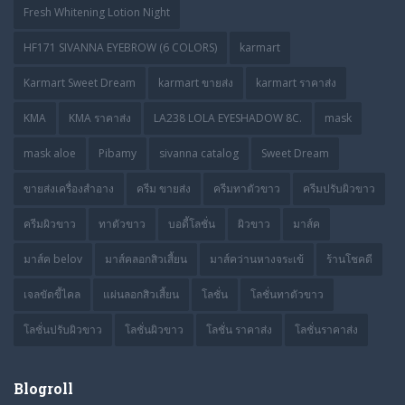
Fresh Whitening Lotion Night
HF171 SIVANNA EYEBROW (6 COLORS)
karmart
Karmart Sweet Dream
karmart ขายส่ง
karmart ราคาส่ง
KMA
KMA ราคาส่ง
LA238 LOLA EYESHADOW 8C.
mask
mask aloe
Pibamy
sivanna catalog
Sweet Dream
ขายส่งเครื่องสำอาง
ครีม ขายส่ง
ครีมทาตัวขาว
ครีมปรับผิวขาว
ครีมผิวขาว
ทาตัวขาว
บอดี้โลชั่น
ผิวขาว
มาส์ค
มาส์ค belov
มาส์คลอกสิวเสี้ยน
มาส์คว่านหางจระเข้
ร้านโชคดี
เจลขัดขี้ไคล
แผ่นลอกสิวเสี้ยน
โลชั่น
โลชั่นทาตัวขาว
โลชั่นปรับผิวขาว
โลชั่นผิวขาว
โลชั่น ราคาส่ง
โลชั่นราคาส่ง
Blogroll