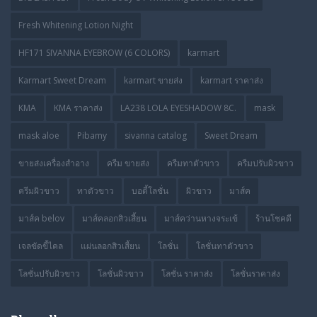
Fresh Whitening Lotion Night
HF171 SIVANNA EYEBROW (6 COLORS)
karmart
Karmart Sweet Dream
karmart ขายส่ง
karmart ราคาส่ง
KMA
KMA ราคาส่ง
LA238 LOLA EYESHADOW 8C.
mask
mask aloe
Pibamy
sivanna catalog
Sweet Dream
ขายส่งเครื่องสำอาง
ครีม ขายส่ง
ครีมทาตัวขาว
ครีมปรับผิวขาว
ครีมผิวขาว
ทาตัวขาว
บอดี้โลชั่น
ผิวขาว
มาส์ค
มาส์ค belov
มาส์คลอกสิวเสี้ยน
มาส์คว่านหางจระเข้
ร้านโชคดี
เจลขัดขี้ไคล
แผ่นลอกสิวเสี้ยน
โลชั่น
โลชั่นทาตัวขาว
โลชั่นปรับผิวขาว
โลชั่นผิวขาว
โลชั่น ราคาส่ง
โลชั่นราคาส่ง