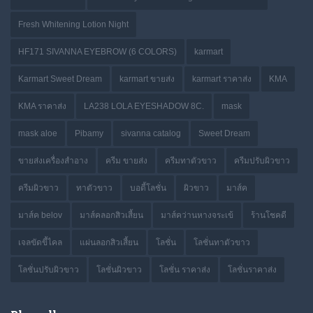
Fresh Whitening Lotion Night
HF171 SIVANNA EYEBROW (6 COLORS)
karmart
Karmart Sweet Dream
karmart ขายส่ง
karmart ราคาส่ง
KMA
KMA ราคาส่ง
LA238 LOLA EYESHADOW 8C.
mask
mask aloe
Pibamy
sivanna catalog
Sweet Dream
ขายส่งเครื่องสำอาง
ครีม ขายส่ง
ครีมทาตัวขาว
ครีมปรับผิวขาว
ครีมผิวขาว
ทาตัวขาว
บอดี้โลชั่น
ผิวขาว
มาส์ค
มาส์ค belov
มาส์คลอกสิวเสี้ยน
มาส์คว่านหางจระเข้
ร้านโชคดี
เจลขัดขี้ไคล
แผ่นลอกสิวเสี้ยน
โลชั่น
โลชั่นทาตัวขาว
โลชั่นปรับผิวขาว
โลชั่นผิวขาว
โลชั่น ราคาส่ง
โลชั่นราคาส่ง