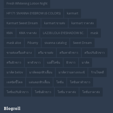
Fresh Whitening Lotion Night
HF171 SIVANNA EYEBROW (6 COLORS)
karmart
Karmart Sweet Dream
karmart ขายส่ง
karmart ราคาส่ง
KMA
KMA ราคาส่ง
LA238 LOLA EYESHADOW 8C.
mask
mask aloe
Pibamy
sivanna catalog
Sweet Dream
ขายส่งเครื่องสำอาง
ครีม ขายส่ง
ครีมทาตัวขาว
ครีมปรับผิวขาว
ครีมผิวขาว
ทาตัวขาว
บอดี้โลชั่น
ผิวขาว
มาส์ค
มาส์ค belov
มาส์คลอกสิวเสี้ยน
มาส์คว่านหางจระเข้
ร้านโชคดี
เจลขัดขี้ไคล
แผ่นลอกสิวเสี้ยน
โลชั่น
โลชั่นทาตัวขาว
โลชั่นปรับผิวขาว
โลชั่นผิวขาว
โลชั่น ราคาส่ง
โลชั่นราคาส่ง
Blogroll