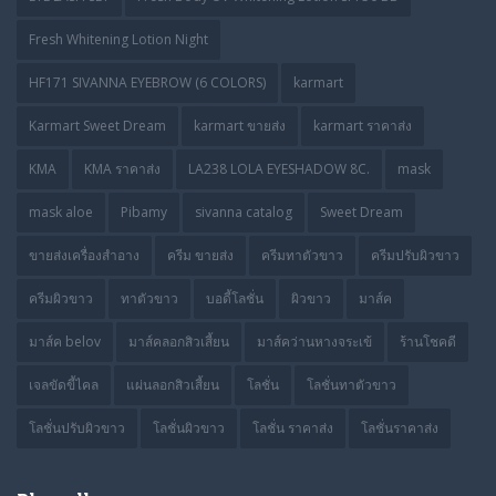
Fresh Whitening Lotion Night
HF171 SIVANNA EYEBROW (6 COLORS)
karmart
Karmart Sweet Dream
karmart ขายส่ง
karmart ราคาส่ง
KMA
KMA ราคาส่ง
LA238 LOLA EYESHADOW 8C.
mask
mask aloe
Pibamy
sivanna catalog
Sweet Dream
ขายส่งเครื่องสำอาง
ครีม ขายส่ง
ครีมทาตัวขาว
ครีมปรับผิวขาว
ครีมผิวขาว
ทาตัวขาว
บอดี้โลชั่น
ผิวขาว
มาส์ค
มาส์ค belov
มาส์คลอกสิวเสี้ยน
มาส์คว่านหางจระเข้
ร้านโชคดี
เจลขัดขี้ไคล
แผ่นลอกสิวเสี้ยน
โลชั่น
โลชั่นทาตัวขาว
โลชั่นปรับผิวขาว
โลชั่นผิวขาว
โลชั่น ราคาส่ง
โลชั่นราคาส่ง