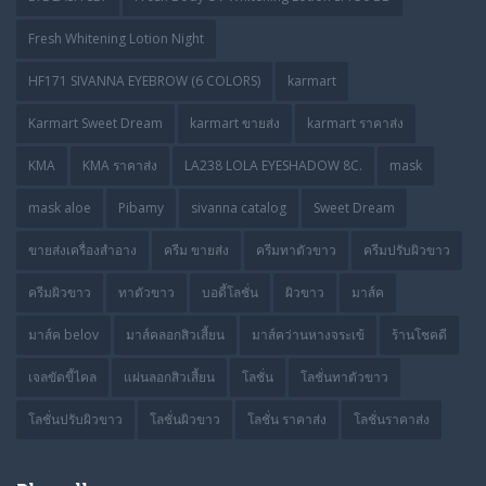
Fresh Whitening Lotion Night
HF171 SIVANNA EYEBROW (6 COLORS)
karmart
Karmart Sweet Dream
karmart ขายส่ง
karmart ราคาส่ง
KMA
KMA ราคาส่ง
LA238 LOLA EYESHADOW 8C.
mask
mask aloe
Pibamy
sivanna catalog
Sweet Dream
ขายส่งเครื่องสำอาง
ครีม ขายส่ง
ครีมทาตัวขาว
ครีมปรับผิวขาว
ครีมผิวขาว
ทาตัวขาว
บอดี้โลชั่น
ผิวขาว
มาส์ค
มาส์ค belov
มาส์คลอกสิวเสี้ยน
มาส์คว่านหางจระเข้
ร้านโชคดี
เจลขัดขี้ไคล
แผ่นลอกสิวเสี้ยน
โลชั่น
โลชั่นทาตัวขาว
โลชั่นปรับผิวขาว
โลชั่นผิวขาว
โลชั่น ราคาส่ง
โลชั่นราคาส่ง