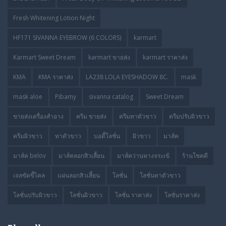
Fresh Whitening Lotion Night
HF171 SIVANNA EYEBROW (6 COLORS)
karmart
Karmart Sweet Dream
karmart ขายส่ง
karmart ราคาส่ง
KMA
KMA ราคาส่ง
LA238 LOLA EYESHADOW 8C.
mask
mask aloe
Pibamy
sivanna catalog
Sweet Dream
ขายส่งเครื่องสำอาง
ครีม ขายส่ง
ครีมทาตัวขาว
ครีมปรับผิวขาว
ครีมผิวขาว
ทาตัวขาว
บอดี้โลชั่น
ผิวขาว
มาส์ค
มาส์ค belov
มาส์คลอกสิวเสี้ยน
มาส์คว่านหางจระเข้
ร้านโชคดี
เจลขัดขี้ไคล
แผ่นลอกสิวเสี้ยน
โลชั่น
โลชั่นทาตัวขาว
โลชั่นปรับผิวขาว
โลชั่นผิวขาว
โลชั่น ราคาส่ง
โลชั่นราคาส่ง