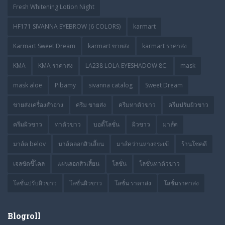
Fresh Whitening Lotion Night
HF171 SIVANNA EYEBROW (6 COLORS)
karmart
Karmart Sweet Dream
karmart ขายส่ง
karmart ราคาส่ง
KMA
KMA ราคาส่ง
LA238 LOLA EYESHADOW 8C.
mask
mask aloe
Pibamy
sivanna catalog
Sweet Dream
ขายส่งเครื่องสำอาง
ครีม ขายส่ง
ครีมทาตัวขาว
ครีมปรับผิวขาว
ครีมผิวขาว
ทาตัวขาว
บอดี้โลชั่น
ผิวขาว
มาส์ค
มาส์ค belov
มาส์คลอกสิวเสี้ยน
มาส์คว่านหางจระเข้
ร้านโชคดี
เจลขัดขี้ไคล
แผ่นลอกสิวเสี้ยน
โลชั่น
โลชั่นทาตัวขาว
โลชั่นปรับผิวขาว
โลชั่นผิวขาว
โลชั่น ราคาส่ง
โลชั่นราคาส่ง
Blogroll