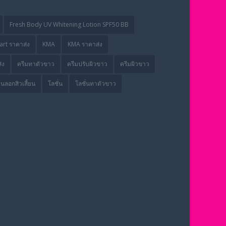
Fresh Body UV Whitening Lotion SPF50 BB
rt ราคาส่ง
KMA
KMA ราคาส่ง
่ง
ครีมทาตัวขาว
ครีมปรับผิวขาว
ครีมผิวขาว
่นลอกสิวเสี้ยน
โลชั่น
โลชั่นทาตัวขาว