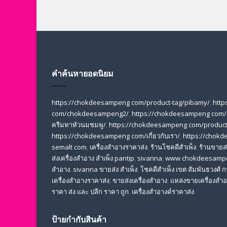
คำค้นหายอดนิยม
https://chokdeesampeng com/product-tag/pibamy/
,
http
com/chokdeesampeng2/
,
https://chokdeesampeng com/
ครีมทาหัวนมชมพู/
,
https://chokdeesampeng com/product-
https://chokdeesampeng com/เกี่ยวกับเรา/
,
https://chokd
semalt com
,
เครื่องสำอางราคาส่ง
,
ร้านโชคดีสำเพ็ง
,
ร้านขายส่ง
ส่งเครื่องสําอาง สําเพ็ง pantip
,
sivanna
,
www chokdeesamp
สำอาง
,
sivanna ขายส่ง สําเพ็ง
,
โชคดีสำเพ็ง เขต สัมพันธวงศ์
เครื่องสําอางราคาส่ง
,
ขายส่งเครื่องสําอาง
,
แหล่งขายเครื่องสําอ
ราคา ส่ง และ ปลีก ราคา ถูก
,
เครื่องสำอางค์ราคาส่ง
ป้ายกำกับสินค้า