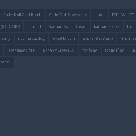
Cathy Doll Chilli Bomb
Cathy Doll Snow white
etude
EYE LASH SET
(6 COLORS)
karmart
Karmart Sweet Dream
karmart ขายส่ง
karma
ibamy
sivanna catalog
Sweet Dream
ขายส่งเครื่องสำอาง
ครีม ขายส
มาส์คลอกสิวเสี้ยน
มาส์คว่านหางจระเข้
ร้านโชคดี
เจลขัดขี้ไคล
แผ
ราคาส่ง