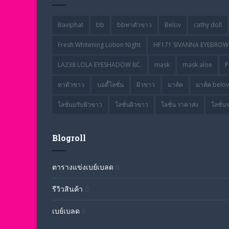
Baviphat
bb
bbทาตัวขาว
Belov
cathy doll
Fresh Whitening Lotion Night
HF171 SIVANNA EYEBROW 
LA238 LOLA EYESHADOW 8C.
mask
mask aloe
P
ทาตัวขาว
บอดี้โลชั่น
ผิวขาว
มาส์ค
มาส์ค belov
โลชั่นปรับผิวขาว
โลชั่นผิวขาว
โลชั่น ราคาส่ง
โลชั่น
Blogroll
ตารางแข่งเบย์เบลด
0
รีวิวสินค้า
0
เบย์เบลด
0