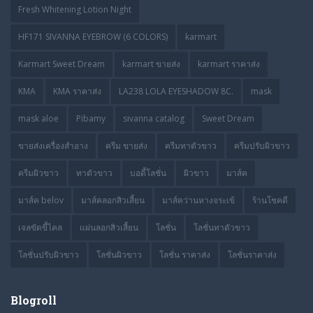
Fresh Whitening Lotion Night
HF171 SIVANNA EYEBROW (6 COLORS)
karmart
Karmart Sweet Dream
karmart ขายส่ง
karmart ราคาส่ง
KMA
KMA ราคาส่ง
LA238 LOLA EYESHADOW 8C.
mask
mask aloe
Pibamy
sivanna catalog
Sweet Dream
ขายส่งเครื่องสำอาง
ครีม ขายส่ง
ครีมทาตัวขาว
ครีมปรับผิวขาว
ครีมผิวขาว
ทาตัวขาว
บอดี้โลชั่น
ผิวขาว
มาส์ค
มาส์ค belov
มาส์คลอกสิวเสี้ยน
มาส์คว่านหางจระเข้
ร้านโชคดี
เจลขัดขี้ไคล
แผ่นลอกสิวเสี้ยน
โลชั่น
โลชั่นทาตัวขาว
โลชั่นปรับผิวขาว
โลชั่นผิวขาว
โลชั่น ราคาส่ง
โลชั่นราคาส่ง
Blogroll