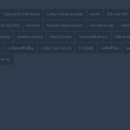
Cathy Doll Chilli Bomb
Cathy Doll Snow white
etude
EYE LASH SET
(6 COLORS)
karmart
Karmart Sweet Dream
karmart ขายส่ง
karma
ibamy
sivanna catalog
Sweet Dream
ขายส่งเครื่องสำอาง
ครีม ขายส
มาส์คลอกสิวเสี้ยน
มาส์คว่านหางจระเข้
ร้านโชคดี
เจลขัดขี้ไคล
แผ
ราคาส่ง