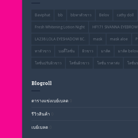
Baviphat
bb
bbทาตัวขาว
Belov
cathy doll
Fresh Whitening Lotion Night
HF171 SIVANNA EYEBROW 
LA238 LOLA EYESHADOW 8C.
mask
mask aloe
P
ทาตัวขาว
บอดี้โลชั่น
ผิวขาว
มาส์ค
มาส์ค belov
โลชั่นปรับผิวขาว
โลชั่นผิวขาว
โลชั่น ราคาส่ง
โลชั่น
Blogroll
ตารางแข่งเบย์เบลด
0
รีวิวสินค้า
0
เบย์เบลด
0