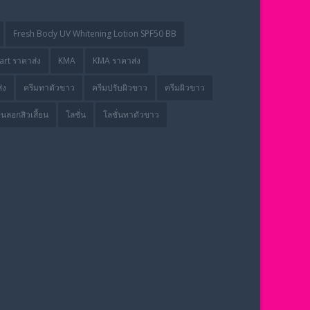
Fresh Body UV Whitening Lotion SPF50 BB
rt ราคาส่ง
KMA
KMA ราคาส่ง
่ง
ครีมทาตัวขาว
ครีมปรับผิวขาว
ครีมผิวขาว
่นลอกสิวเสี้ยน
โลชั่น
โลชั่นทาตัวขาว