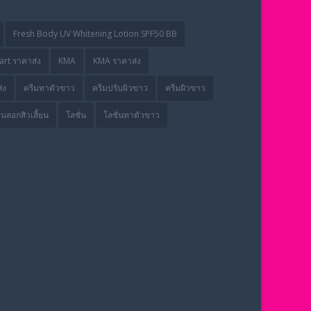
Fresh Body UV Whitening Lotion SPF50 BB
rt ราคาส่ง
KMA
KMA ราคาส่ง
่ง
ครีมทาตัวขาว
ครีมปรับผิวขาว
ครีมผิวขาว
่นลอกสิวเสี้ยน
โลชั่น
โลชั่นทาตัวขาว