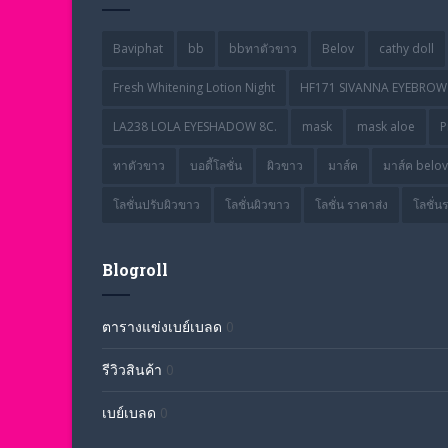
Baviphat
bb
bbทาตัวขาว
Belov
cathy doll
Fresh Whitening Lotion Night
HF171 SIVANNA EYEBROW 
LA238 LOLA EYESHADOW 8C.
mask
mask aloe
P
ทาตัวขาว
บอดี้โลชั่น
ผิวขาว
มาส์ค
มาส์ค belov
โลชั่นปรับผิวขาว
โลชั่นผิวขาว
โลชั่น ราคาส่ง
โลชั่น
Blogroll
ตารางแข่งเบย์เบลด
0
รีวิวสินค้า
0
เบย์เบลด
0