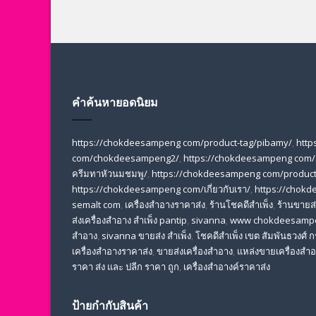
คำค้นหายอดนิยม
https://chokdeesampeng com/product-tag/pibamy/
,
http
com/chokdeesampeng2/
,
https://chokdeesampeng com/
ครีมทาหัวนมชมพู/
,
https://chokdeesampeng com/product-
https://chokdeesampeng com/เกี่ยวกับเรา/
,
https://chokd
semalt com
,
เครื่องสำอางราคาส่ง
,
ร้านโชคดีสำเพ็ง
,
ร้านขายส่ง
ส่งเครื่องสําอาง สําเพ็ง pantip
,
sivanna
,
www chokdeesamp
สำอาง
,
sivanna ขายส่ง สําเพ็ง
,
โชคดีสำเพ็ง เขต สัมพันธวงศ์
เครื่องสําอางราคาส่ง
,
ขายส่งเครื่องสําอาง
,
แหล่งขายเครื่องสําอ
ราคา ส่ง และ ปลีก ราคา ถูก
,
เครื่องสำอางค์ราคาส่ง
ป้ายกำกับสินค้า