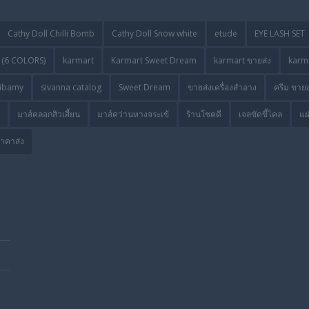
Cathy Doll Chilli Bomb
Cathy Doll Snow white
etude
EYE LASH SET
(6 COLORS)
karmart
Karmart Sweet Dream
karmart ขายส่ง
karma
ibamy
sivanna catalog
Sweet Dream
ขายส่งเครื่องสำอาง
ครีม ขายส
มาส์คลอกสิวเสี้ยน
มาส์คว่านหางจระเข้
ร้านโชคดี
เจลขัดขี้ไคล
แผ
ราคาส่ง