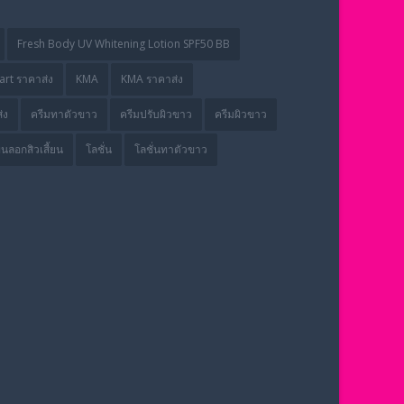
Fresh Body UV Whitening Lotion SPF50 BB
rt ราคาส่ง
KMA
KMA ราคาส่ง
่ง
ครีมทาตัวขาว
ครีมปรับผิวขาว
ครีมผิวขาว
่นลอกสิวเสี้ยน
โลชั่น
โลชั่นทาตัวขาว