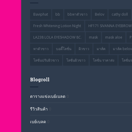
Baviphat
bb
bbทาตัวขาว
Belov
cathy doll
Fresh Whitening Lotion Night
HF171 SIVANNA EYEBROW 
LA238 LOLA EYESHADOW 8C.
mask
mask aloe
P
ทาตัวขาว
บอดี้โลชั่น
ผิวขาว
มาส์ค
มาส์ค belov
โลชั่นปรับผิวขาว
โลชั่นผิวขาว
โลชั่น ราคาส่ง
โลชั่น
Blogroll
ตารางแข่งเบย์เบลด
0
รีวิวสินค้า
0
เบย์เบลด
0