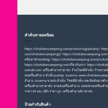
คำค้นหายอดนิยม
https://chokdeesampeng com/product-tag/pibamy/
,
http
com/chokdeesampeng2/
,
https://chokdeesampeng com/
ครีมทาหัวนมชมพู/
,
https://chokdeesampeng com/product-
https://chokdeesampeng com/เกี่ยวกับเรา/
,
https://chokd
semalt com
,
เครื่องสำอางราคาส่ง
,
ร้านโชคดีสำเพ็ง
,
ร้านขายส่ง
ส่งเครื่องสําอาง สําเพ็ง pantip
,
sivanna
,
www chokdeesamp
สำอาง
,
sivanna ขายส่ง สําเพ็ง
,
โชคดีสำเพ็ง เขต สัมพันธวงศ์
เครื่องสําอางราคาส่ง
,
ขายส่งเครื่องสําอาง
,
แหล่งขายเครื่องสําอ
ราคา ส่ง และ ปลีก ราคา ถูก
,
เครื่องสำอางค์ราคาส่ง
ป้ายกำกับสินค้า