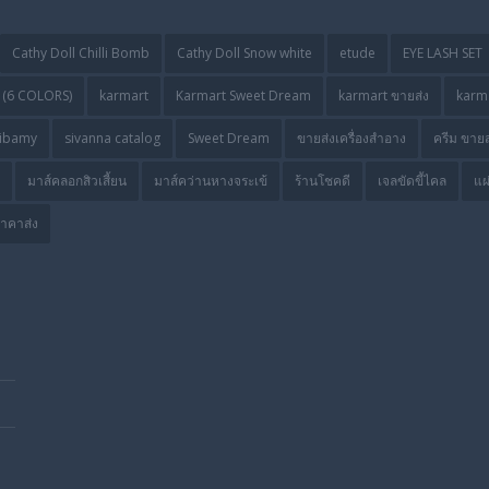
Cathy Doll Chilli Bomb
Cathy Doll Snow white
etude
EYE LASH SET
(6 COLORS)
karmart
Karmart Sweet Dream
karmart ขายส่ง
karma
ibamy
sivanna catalog
Sweet Dream
ขายส่งเครื่องสำอาง
ครีม ขายส
มาส์คลอกสิวเสี้ยน
มาส์คว่านหางจระเข้
ร้านโชคดี
เจลขัดขี้ไคล
แผ
ราคาส่ง